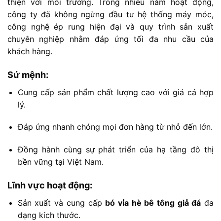
thiện
với
môi
trường.
Trong
nhiều
năm
hoạt
động,
công
ty
đã
không
ngừng
đầu
tư
hệ
thống
máy
móc,
công
nghệ
ép
rung
hiện
đại
và
quy
trình
sản
xuất
chuyên
nghiệp
nhằm
đáp
ứng
tối
đa
nhu
cầu
của
khách
hàng.
Sứ
mệnh:
Cung
cấp
sản
phẩm
chất
lượng
cao
với
giá
cả
hợp
lý.
Đáp
ứng
nhanh
chóng
mọi
đơn
hàng
từ
nhỏ
đến
lớn.
Đồng
hành
cùng
sự
phát
triển
của
hạ
tầng
đô
thị
bền
vững
tại
Việt
Nam.
Lĩnh
vực
hoạt
động:
Sản
xuất
và
cung
cấp
bó
vỉa
hè
bê
tông
giả
đá
đa
dạng
kích
thước.