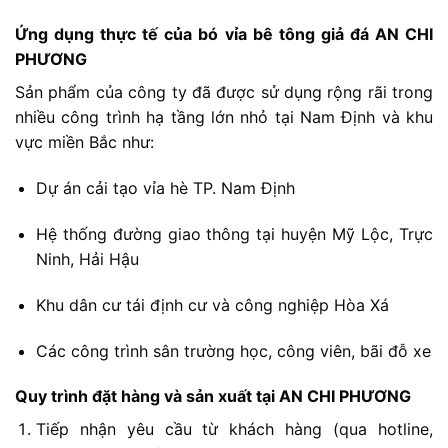
Ứng
dụng
thực
tế
của
bó
vỉa
bê
tông
giả
đá
AN
CHI
PHƯƠNG
Sản
phẩm
của
công
ty
đã
được
sử
dụng
rộng
rãi
trong
nhiều
công
trình
hạ
tầng
lớn
nhỏ
tại
Nam
Định
và
khu
vực
miền
Bắc
như:
Dự
án
cải
tạo
vỉa
hè
TP.
Nam
Định
Hệ
thống
đường
giao
thông
tại
huyện
Mỹ
Lộc,
Trực
Ninh,
Hải
Hậu
Khu
dân
cư
tái
định
cư
và
công
nghiệp
Hòa
Xá
Các
công
trình
sân
trường
học,
công
viên,
bãi
đỗ
xe
Quy
trình
đặt
hàng
và
sản
xuất
tại
AN
CHI
PHƯƠNG
Tiếp
nhận
yêu
cầu
từ
khách
hàng
(
qua
hotline,