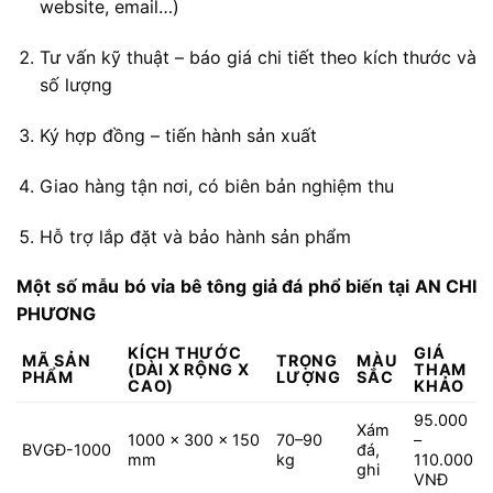
website,
email…)
Tư
vấn
kỹ
thuật –
báo
giá
chi
tiết
theo
kích
thước
và
số
lượng
Ký
hợp
đồng –
tiến
hành
sản
xuất
Giao
hàng
tận
nơi,
có
biên
bản
nghiệm
thu
Hỗ
trợ
lắp
đặt
và
bảo
hành
sản
phẩm
Một
số
mẫu
bó
vỉa
bê
tông
giả
đá
phổ
biến
tại
AN
CHI
PHƯƠNG
KÍCH
THƯỚC
GIÁ
MÃ
SẢN
TRỌNG
MÀU
(
DÀI
X
RỘNG
X
THAM
PHẨM
LƯỢNG
SẮC
CAO)
KHẢO
95.000
Xám
1000
x
300
x
150
70–
90
–
BVGĐ-
1000
đá,
mm
kg
110.000
ghi
VNĐ