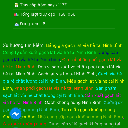
Truy cập hôm nay : 1177
Tổng lượt truy cập : 1581056
Đang xem : 8
Xu hướng tìm kiếm
:
Bảng giá gạch lát vỉa hè tại Ninh Bình
.
Công ty sản xuất gạch lát vỉa hè tại Ninh Bình
,
Cung cấp
gạch lát vỉa hè tại Ninh bình
,
Địa chỉ phân phối gạch lát vỉa
hè tại Ninh Bình
,
Đơn vị sản xuất và phân phối gạch lát vỉa
hè tại Ninh Bình
,
Gạch lát vỉa hè tại Ninh Bình
,
Gạch vỉa hè
giá rẻ chất lượng tại Ninh Bình
,
Mẫu gạch lát vỉa hè tại Ninh
Bình
,
Phân phối gạch lát vỉa hè tại Ninh Bình
,
Sản phẩm
sạch lát vỉa hè chất lượng tại Ninh Bình
,
Sản xuất gạch lát
vỉa hè tại Ninh Bình
,
Gạch không nung Ninh Bình
,
Xưởng sx
gạch không nung Ninh Bình
,
Top mẫu gạch không nung
được ưa chuộng
,
Nhà cung cấp gạch không nung Ninh Bình
,
Giá gạch không nung
,
Cung cấp sỉ lẻ gạch không nung tại