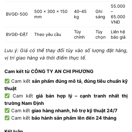
55.000
500
x
300
x
150
40–
45
Ghi
–
BVGĐ-
500
mm
kg
sáng
65.000
VNĐ
Tùy
Tùy
Liên
hệ
BVGĐ-
ĐẶT
Theo
yêu
cầu
chỉnh
chọn
báo
giá
Lưu
ý:
Giá
có
thể
thay
đổi
tùy
vào
số
lượng
đặt
hàng,
vị
trí
giao
hàng
và
thời
điểm
thực
tế.
Cam
kết
từ
CÔNG
TY
AN
CHI
PHƯƠNG
Cam
kết
sản
phẩm
đúng
mô
tả,
đúng
tiêu
chuẩn
kỹ
thuật
Cam
kết
giá
bán
hợp
lý –
cạnh
tranh
nhất
thị
trường
Nam
Định
Cam
kết
giao
hàng
nhanh,
hỗ
trợ
kỹ
thuật
24/
7
Cam
kết
bảo
hành
sản
phẩm
lên
đến
24
tháng
Kết
luận