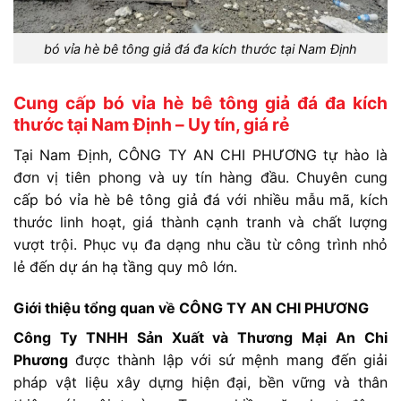
bó vỉa hè bê tông giả đá đa kích thước tại Nam Định
Cung cấp bó vỉa hè bê tông giả đá đa kích
thước tại Nam Định – Uy tín, giá rẻ
Tại
Nam
Định,
CÔNG
TY
AN
CHI
PHƯƠNG
tự
hào
là
đơn
vị
tiên
phong
và
uy
tín
hàng
đầu. C
huyên
cung
cấp
bó
vỉa
hè
bê
tông
giả
đá
với
nhiều
mẫu
mã,
kích
thước
linh
hoạt,
giá
thành
cạnh
tranh
và
chất
lượng
vượt
trội.
P
hục
vụ
đa
dạng
nhu
cầu
từ
công
trình
nhỏ
lẻ
đến
dự
án
hạ
tầng
quy
mô
lớn.
Giới
thiệu
tổng
quan
về
CÔNG
TY
AN
CHI
PHƯƠNG
Công
Ty
TNHH
Sản
Xuất
và
Thương
Mại
An
Chi
Phương
được
thành
lập
với
sứ
mệnh
mang
đến
giải
pháp
vật
liệu
xây
dựng
hiện
đại,
bền
vững
và
thân