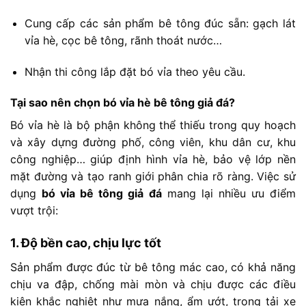
Cung
cấp
các
sản
phẩm
bê
tông
đúc
sẵn:
gạch
lát
vỉa
hè,
cọc
bê
tông,
rãnh
thoát
nước…
Nhận
thi
công
lắp
đặt
bó
vỉa
theo
yêu
cầu.
Tại
sao
nên
chọn
bó
vỉa
hè
bê
tông
giả
đá?
Bó
vỉa
hè
là
bộ
phận
không
thể
thiếu
trong
quy
hoạch
và
xây
dựng
đường
phố,
công
viên,
khu
dân
cư,
khu
công
nghiệp…
giúp
định
hình
vỉa
hè,
bảo
vệ
lớp
nền
mặt
đường
và
tạo
ranh
giới
phân
chia
rõ
ràng.
Việc
sử
dụng
bó
vỉa
bê
tông
giả
đá
mang
lại
nhiều
ưu
điểm
vượt
trội:
1.
Độ
bền
cao,
chịu
lực
tốt
Sản
phẩm
được
đúc
từ
bê
tông
mác
cao,
có
khả
năng
chịu
va
đập,
chống
mài
mòn
và
chịu
được
các
điều
kiện
khắc
nghiệt
như
mưa
nắng,
ẩm
ướt,
trọng
tải
xe