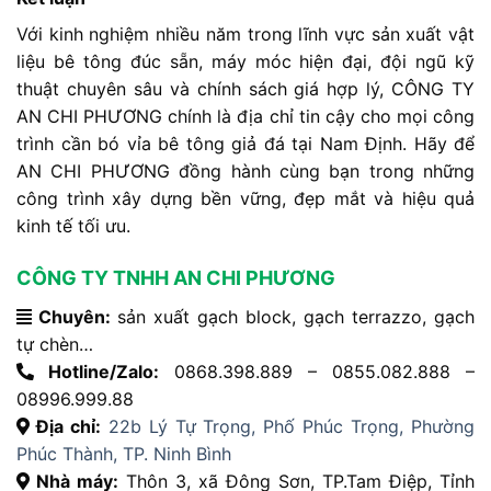
Với
kinh
nghiệm
nhiều
năm
trong
lĩnh
vực
sản
xuất
vật
liệu
bê
tông
đúc
sẵn
,
máy
móc
hiện
đại
,
đội
ngũ
kỹ
thuật
chuyên
sâu
và
chính
sách
giá
hợp
lý
,
CÔNG
TY
AN
CHI
PHƯƠNG
chính
là
địa
chỉ
tin
cậy
cho
mọi
công
trình
cần
bó
vỉa
bê
tông
giả
đá
tại
Nam
Định
.
Hãy
để
AN
CHI
PHƯƠNG
đồng
hành
cùng
bạn
trong
những
công
trình
xây
dựng
bền
vững,
đẹp
mắt
và
hiệu
quả
kinh
tế
tối
ưu.
CÔNG TY TNHH AN CHI PHƯƠNG
Chuyên:
sản xuất gạch block, gạch terrazzo, gạch
tự chèn…
Hotline/Zalo:
0868.398.889 – 0855.082.888 –
08996.999.88
Địa chỉ:
22b Lý Tự Trọng, Phố Phúc Trọng, Phường
Phúc Thành, TP. Ninh Bình
Nhà máy:
Thôn 3, xã Đông Sơn, TP.Tam Điệp, Tỉnh