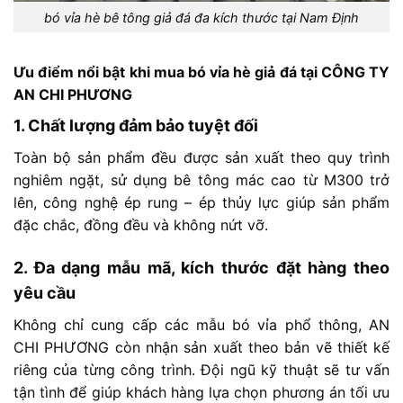
bó vỉa hè bê tông giả đá đa kích thước tại Nam Định
Ưu
điểm
nổi
bật
khi
mua
bó
vỉa
hè
giả
đá
tại
CÔNG
TY
AN
CHI
PHƯƠNG
1.
Chất
lượng
đảm
bảo
tuyệt
đối
Toàn
bộ
sản
phẩm
đều
được
sản
xuất
theo
quy
trình
nghiêm
ngặt,
sử
dụng
bê
tông
mác
cao
từ
M300
trở
lên,
công
nghệ
ép
rung –
ép
thủy
lực
giúp
sản
phẩm
đặc
chắc,
đồng
đều
và
không
nứt
vỡ.
2.
Đa
dạng
mẫu
mã,
kích
thước
đặt
hàng
theo
yêu
cầu
Không
chỉ
cung
cấp
các
mẫu
bó
vỉa
phổ
thông,
AN
CHI
PHƯƠNG
còn
nhận
sản
xuất
theo
bản
vẽ
thiết
kế
riêng
của
từng
công
trình.
Đội
ngũ
kỹ
thuật
sẽ
tư
vấn
tận
tình
để
giúp
khách
hàng
lựa
chọn
phương
án
tối
ưu