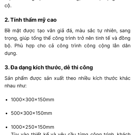
cộ.
2.
Tính
thẩm
mỹ
cao
Bề
mặt
được
tạo
vân
giả
đá,
màu
sắc
tự
nhiên,
sang
trọng,
giúp
tổng
thể
công
trình
trở
nên
tinh
tế
và
đồng
bộ.
Phù
hợp
cho
cả
công
trình
công
cộng
lẫn
dân
dụng.
3.
Đa
dạng
kích
thước,
dễ
thi
công
Sản
phẩm
được
sản
xuất
theo
nhiều
kích
thước
khác
nhau
như:
1000x300x150mm
500x300x150mm
1000x250x150mm
Tùy
vào
thiết
kế
và
yêu
cầu
từng
công
trình,
khách