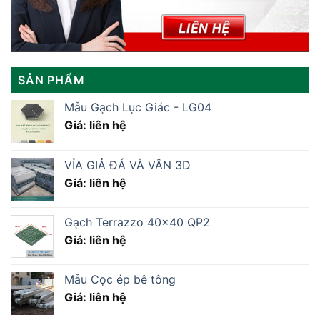
SẢN PHẨM
Mẫu Gạch Lục Giác - LG04
Giá: liên hệ
VỈA GIẢ ĐÁ VÀ VÂN 3D
Giá: liên hệ
Gạch Terrazzo 40×40 QP2
Giá: liên hệ
Mẫu Cọc ép bê tông
Giá: liên hệ