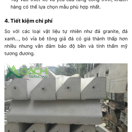
hàng
có
thể
lựa
chọn
mẫu
phù
hợp
nhất.
4.
Tiết
kiệm
chi
phí
So
với
các
loại
vật
liệu
tự
nhiên
như
đá
granite,
đá
xanh…,
bó
vỉa
bê
tông
giả
đá
có
giá
thành
thấp
hơn
nhiều
nhưng
vẫn
đảm
bảo
độ
bền
và
tính
thẩm
mỹ
tương
đương.