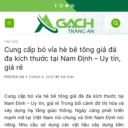
Skip
to
content
TIN TỨC
Cung cấp bó vỉa hè bê tông giả đá
đa kích thước tại Nam Định – Uy tín,
giá rẻ
POSTED ON
4 THÁNG 4, 2025
BY
MR ANH
Cung cấp bó vỉa hè bê tông giả đá đa kích thước tại
Nam Định – Uy tín, giá rẻ Trong
bối
cảnh
đô
thị
hóa
và
xây
dựng
hạ
tầng
giao
thông. N
gày
càng
phát
triển
mạnh
mẽ
tại
Việt
Nam
nói
chung
và
tỉnh
Nam
Định
nói
riêng. N
hu
cầu
sử
dụng
các
vật
liệu
xây
dựng
bền