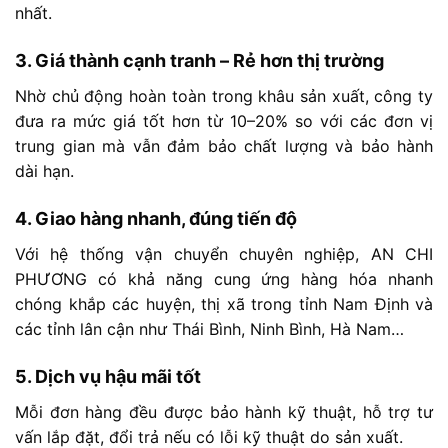
nhất.
3.
Giá
thành
cạnh
tranh –
Rẻ
hơn
thị
trường
Nhờ
chủ
động
hoàn
toàn
trong
khâu
sản
xuất,
công
ty
đưa
ra
mức
giá
tốt
hơn
từ
10–
20%
so
với
các
đơn
vị
trung
gian
mà
vẫn
đảm
bảo
chất
lượng
và
bảo
hành
dài
hạn.
4.
Giao
hàng
nhanh,
đúng
tiến
độ
Với
hệ
thống
vận
chuyển
chuyên
nghiệp,
AN
CHI
PHƯƠNG
có
khả
năng
cung
ứng
hàng
hóa
nhanh
chóng
khắp
các
huyện,
thị
xã
trong
tỉnh
Nam
Định
và
các
tỉnh
lân
cận
như
Thái
Bình,
Ninh
Bình,
Hà
Nam…
5.
Dịch
vụ
hậu
mãi
tốt
Mỗi
đơn
hàng
đều
được
bảo
hành
kỹ
thuật,
hỗ
trợ
tư
vấn
lắp
đặt,
đổi
trả
nếu
có
lỗi
kỹ
thuật
do
sản
xuất.