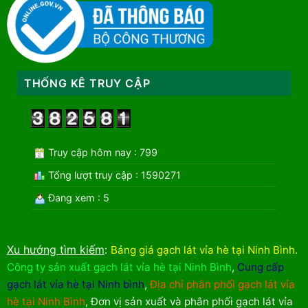
THỐNG KÊ TRUY CẬP
Truy cập hôm nay : 799
Tổng lượt truy cập : 1590271
Đang xem : 5
Xu hướng tìm kiếm
:
Bảng giá gạch lát vỉa hè tại Ninh Bình
.
Công ty sản xuất gạch lát vỉa hè tại Ninh Bình
,
Cung cấp
gạch lát vỉa hè tại Ninh bình
,
Địa chỉ phân phối gạch lát vỉa
hè tại Ninh Bình
,
Đơn vị sản xuất và phân phối gạch lát vỉa