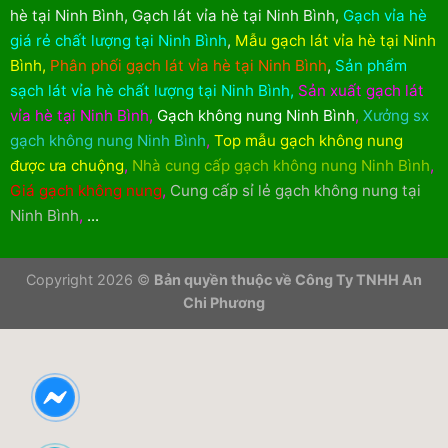
hè tại Ninh Bình
,
Gạch lát vỉa hè tại Ninh Bình
,
Gạch vỉa hè
giá rẻ chất lượng tại Ninh Bình
,
Mẫu gạch lát vỉa hè tại Ninh
Bình
,
Phân phối gạch lát vỉa hè tại Ninh Bình
,
Sản phẩm
sạch lát vỉa hè chất lượng tại Ninh Bình
,
Sản xuất gạch lát
vỉa hè tại Ninh Bình
,
Gạch không nung Ninh Bình
,
Xưởng sx
gạch không nung Ninh Bình
,
Top mẫu gạch không nung
được ưa chuộng
,
Nhà cung cấp gạch không nung Ninh Bình
,
Giá gạch không nung
,
Cung cấp sỉ lẻ gạch không nung tại
Ninh Bình
,
...
Copyright 2026 ©
Bản quyền thuộc về Công Ty TNHH An
Chi Phương