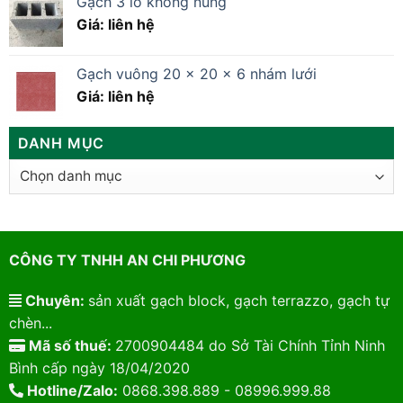
Gạch 3 lỗ không nung
Giá: liên hệ
Gạch vuông 20 x 20 x 6 nhám lưới
Giá: liên hệ
DANH MỤC
Danh
mục
CÔNG TY TNHH AN CHI PHƯƠNG
Chuyên:
sản xuất gạch block, gạch terrazzo, gạch tự
chèn...
Mã số thuế:
2700904484 do Sở Tài Chính Tỉnh Ninh
Bình cấp ngày 18/04/2020
Hotline/Zalo:
0868.398.889 - 08996.999.88