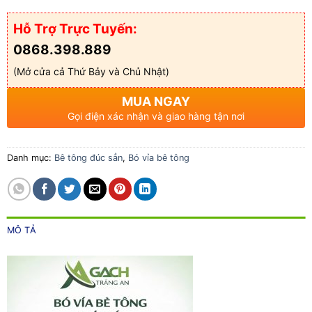
Hỗ Trợ Trực Tuyến:
0868.398.889
(Mở cửa cả Thứ Bảy và Chủ Nhật)
MUA NGAY
Gọi điện xác nhận và giao hàng tận nơi
Danh mục:
Bê tông đúc sẳn
,
Bó vỉa bê tông
MÔ TẢ