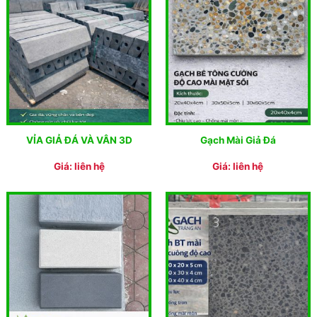
VỈA GIẢ ĐÁ VÀ VÂN 3D
Gạch Mài Giả Đá
Giá: liên hệ
Giá: liên hệ