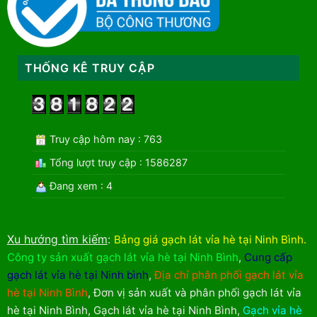
THỐNG KÊ TRUY CẬP
Truy cập hôm nay : 763
Tổng lượt truy cập : 1586287
Đang xem : 4
Xu hướng tìm kiếm
:
Bảng giá gạch lát vỉa hè tại Ninh Bình
.
Công ty sản xuất gạch lát vỉa hè tại Ninh Bình
,
Cung cấp
gạch lát vỉa hè tại Ninh bình
,
Địa chỉ phân phối gạch lát vỉa
hè tại Ninh Bình
,
Đơn vị sản xuất và phân phối gạch lát vỉa
hè tại Ninh Bình
,
Gạch lát vỉa hè tại Ninh Bình
,
Gạch vỉa hè