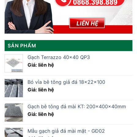
SẢN PHẨM
Gạch Terrazzo 40×40 QP3
Giá: liên hệ
Bó vỉa bê tông giả đá 18x22x100
Giá: liên hệ
Gạch bê tông đá mài KT: 200x400x40mm
Giá: liên hệ
Mẫu gạch giả đá mài mặt - GĐ02