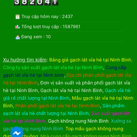
Truy cập hôm nay : 2437
Tổng lượt truy cập : 1587961
Đang xem : 10
Xu hướng tìm kiếm
:
Bảng giá gạch lát vỉa hè tại Ninh Bình
.
Công ty sản xuất gạch lát vỉa hè tại Ninh Bình
,
Cung cấp
gạch lát vỉa hè tại Ninh bình
,
Địa chỉ phân phối gạch lát vỉa
hè tại Ninh Bình
,
Đơn vị sản xuất và phân phối gạch lát vỉa
hè tại Ninh Bình
,
Gạch lát vỉa hè tại Ninh Bình
,
Gạch vỉa hè
giá rẻ chất lượng tại Ninh Bình
,
Mẫu gạch lát vỉa hè tại Ninh
Bình
,
Phân phối gạch lát vỉa hè tại Ninh Bình
,
Sản phẩm
sạch lát vỉa hè chất lượng tại Ninh Bình
,
Sản xuất gạch lát
vỉa hè tại Ninh Bình
,
Gạch không nung Ninh Bình
,
Xưởng sx
gạch không nung Ninh Bình
,
Top mẫu gạch không nung
được ưa chuộng
,
Nhà cung cấp gạch không nung Ninh Bình
,