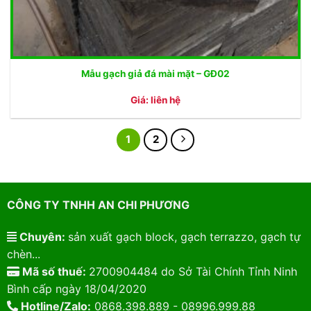
Mẫu gạch giả đá mài mặt – GĐ02
Giá: liên hệ
1
2
CÔNG TY TNHH AN CHI PHƯƠNG
Chuyên:
sản xuất gạch block, gạch terrazzo, gạch tự
chèn...
Mã số thuế:
2700904484 do Sở Tài Chính Tỉnh Ninh
Bình cấp ngày 18/04/2020
Hotline/Zalo:
0868.398.889 - 08996.999.88