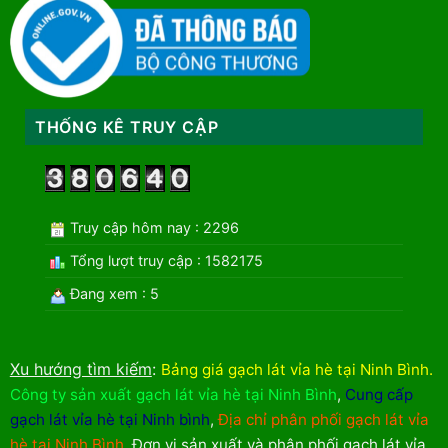
THỐNG KÊ TRUY CẬP
Truy cập hôm nay : 2296
Tổng lượt truy cập : 1582175
Đang xem : 5
Xu hướng tìm kiếm
:
Bảng giá gạch lát vỉa hè tại Ninh Bình
.
Công ty sản xuất gạch lát vỉa hè tại Ninh Bình
,
Cung cấp
gạch lát vỉa hè tại Ninh bình
,
Địa chỉ phân phối gạch lát vỉa
hè tại Ninh Bình
,
Đơn vị sản xuất và phân phối gạch lát vỉa