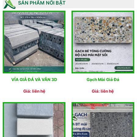
SẢN PHẨM NỔI BẬT
VỈA GIẢ ĐÁ VÀ VÂN 3D
Gạch Mài Giả Đá
Giá: liên hệ
Giá: liên hệ