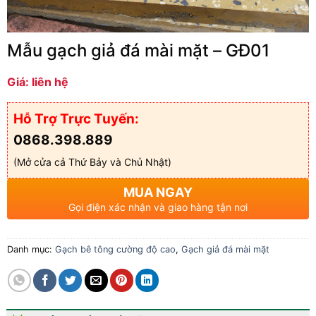
Mẫu gạch giả đá mài mặt – GĐ01
Giá: liên hệ
Hỗ Trợ Trực Tuyến:
0868.398.889
(Mở cửa cả Thứ Bảy và Chủ Nhật)
MUA NGAY
Gọi điện xác nhận và giao hàng tận nơi
Danh mục:
Gạch bê tông cường độ cao
,
Gạch giả đá mài mặt