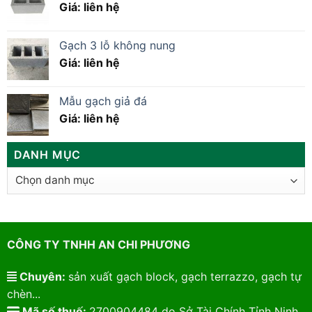
Giá: liên hệ
Gạch 3 lỗ không nung
Giá: liên hệ
Mẫu gạch giả đá
Giá: liên hệ
DANH MỤC
Danh
mục
CÔNG TY TNHH AN CHI PHƯƠNG
Chuyên:
sản xuất gạch block, gạch terrazzo, gạch tự
chèn...
Mã số thuế:
2700904484 do Sở Tài Chính Tỉnh Ninh