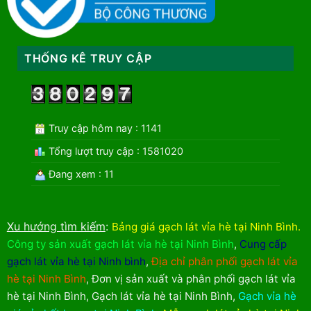
THỐNG KÊ TRUY CẬP
Truy cập hôm nay : 1141
Tổng lượt truy cập : 1581020
Đang xem : 11
Xu hướng tìm kiếm
:
Bảng giá gạch lát vỉa hè tại Ninh Bình
.
Công ty sản xuất gạch lát vỉa hè tại Ninh Bình
,
Cung cấp
gạch lát vỉa hè tại Ninh bình
,
Địa chỉ phân phối gạch lát vỉa
hè tại Ninh Bình
,
Đơn vị sản xuất và phân phối gạch lát vỉa
hè tại Ninh Bình
,
Gạch lát vỉa hè tại Ninh Bình
,
Gạch vỉa hè