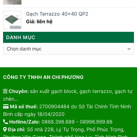
Gạch Terrazzo 40×40 QP2
Giá: liên hệ
DANH MỤC
Danh
mục
CÔNG TY TNHH AN CHI PHƯƠNG
Chuyên:
sản xuất gạch block, gạch terrazzo, gạch tự
chèn...
Mã số thuế:
2700904484 do Sở Tài Chính Tỉnh Ninh
Bình cấp ngày 18/04/2020
Hotline/Zalo:
0868.398.889 - 08996.999.88
Địa chỉ:
Số nhà 22B, Lý Tự Trọng, Phố Phúc Trọng,
Phường Vân Giang, Thành phố Hoa Lư, Tỉnh Ninh Bình