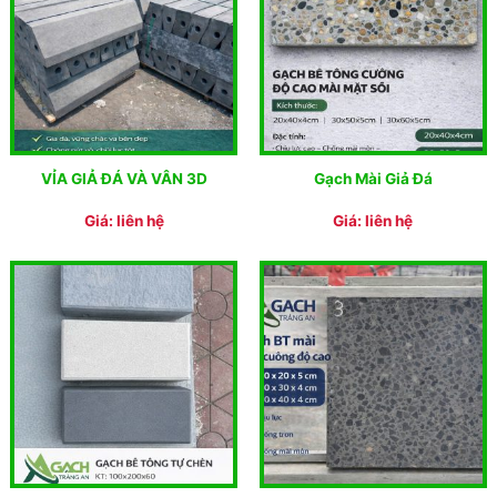
VỈA GIẢ ĐÁ VÀ VÂN 3D
Gạch Mài Giả Đá
Giá: liên hệ
Giá: liên hệ