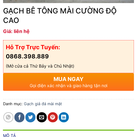
GẠCH BÊ TÔNG MÀI CƯỜNG ĐỘ
CAO
Giá: liên hệ
Hỗ Trợ Trực Tuyến:
0868.398.889
(Mở cửa cả Thứ Bảy và Chủ Nhật)
MUA NGAY
Gọi điện xác nhận và giao hàng tận nơi
Danh mục:
Gạch giả đá mài mặt
MÔ TẢ