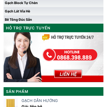
Gạch Block Tự Chèn
Gạch Lát Vỉa Hè
Bê Tông Đúc Sẳn
HỖ TRỢ TRỰC TUYẾN
SẢN PHẨM
GẠCH DẪN HƯỚNG
Giá: liên hệ