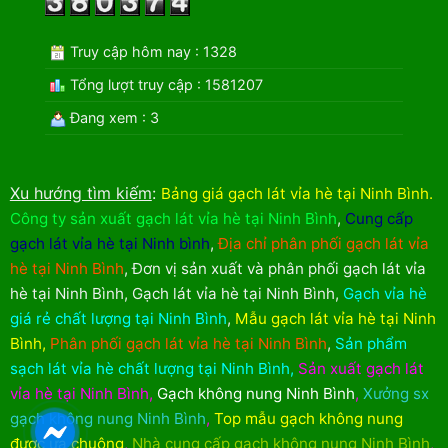
Truy cập hôm nay : 1328
Tổng lượt truy cập : 1581207
Đang xem : 3
Xu hướng tìm kiếm
:
Bảng giá gạch lát vỉa hè tại Ninh Bình
.
Công ty sản xuất gạch lát vỉa hè tại Ninh Bình
,
Cung cấp
gạch lát vỉa hè tại Ninh bình
,
Địa chỉ phân phối gạch lát vỉa
hè tại Ninh Bình
,
Đơn vị sản xuất và phân phối gạch lát vỉa
hè tại Ninh Bình
,
Gạch lát vỉa hè tại Ninh Bình
,
Gạch vỉa hè
giá rẻ chất lượng tại Ninh Bình
,
Mẫu gạch lát vỉa hè tại Ninh
Bình
,
Phân phối gạch lát vỉa hè tại Ninh Bình
,
Sản phẩm
sạch lát vỉa hè chất lượng tại Ninh Bình
,
Sản xuất gạch lát
vỉa hè tại Ninh Bình
,
Gạch không nung Ninh Bình
,
Xưởng sx
gạch không nung Ninh Bình
,
Top mẫu gạch không nung
được ưa chuộng
,
Nhà cung cấp gạch không nung Ninh Bình
,