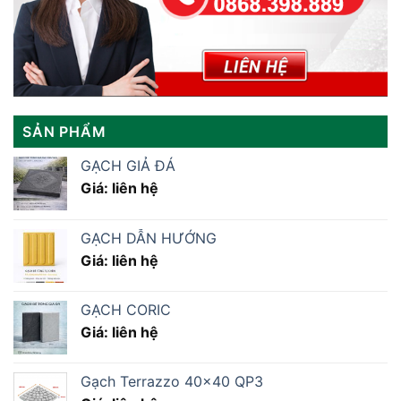
SẢN PHẨM
GẠCH GIẢ ĐÁ
Giá: liên hệ
GẠCH DẪN HƯỚNG
Giá: liên hệ
GẠCH CORIC
Giá: liên hệ
Gạch Terrazzo 40×40 QP3