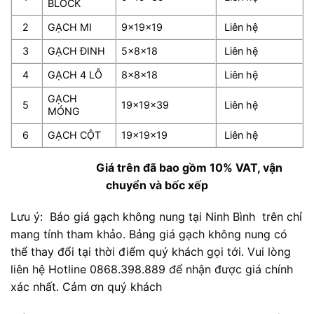
BLOCK
2
GẠCH MI
9x19x19
Liên hệ
3
GẠCH ĐINH
5x8x18
Liên hệ
4
GẠCH 4 LỖ
8x8x18
Liên hệ
GẠCH
5
19x19x39
Liên hệ
MÓNG
6
GẠCH CỘT
19x19x19
Liên hệ
Giá trên đã bao gồm 10% VAT, vận
chuyển và bốc xếp
Lưu ý: Báo giá gạch không nung tại Ninh Bình trên chỉ
mang tính tham khảo. Bảng giá gạch không nung có
thể thay đổi tại thời điểm quý khách gọi tới. Vui lòng
liên hệ Hotline 0868.398.889 để nhận được giá chính
xác nhất. Cảm ơn quý khách