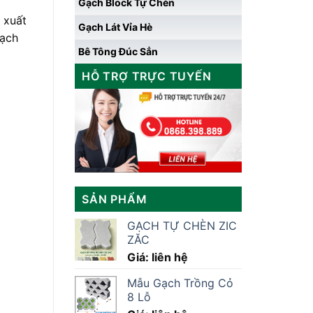
Gạch Block Tự Chèn
 xuất
Gạch Lát Vỉa Hè
gạch
Bê Tông Đúc Sẳn
HỖ TRỢ TRỰC TUYẾN
SẢN PHẨM
GẠCH TỰ CHÈN ZIC
ZĂC
Giá: liên hệ
Mẫu Gạch Trồng Cỏ
8 Lỗ