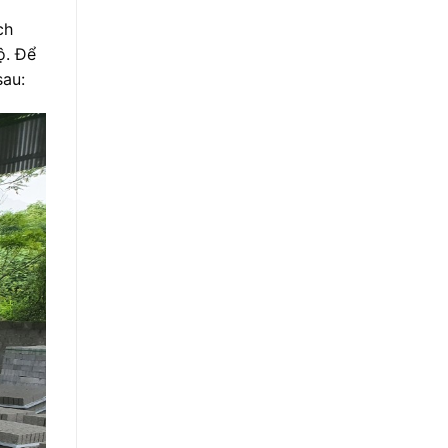
ch
ộ. Để
sau: