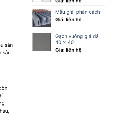
Giá: liên hệ
Mẫu giải phân cách
Giá: liên hệ
Gạch vuông giả đá
40 x 40
ều sản
Giá: liên hệ
n sản
 còn
hì
ng
hau,