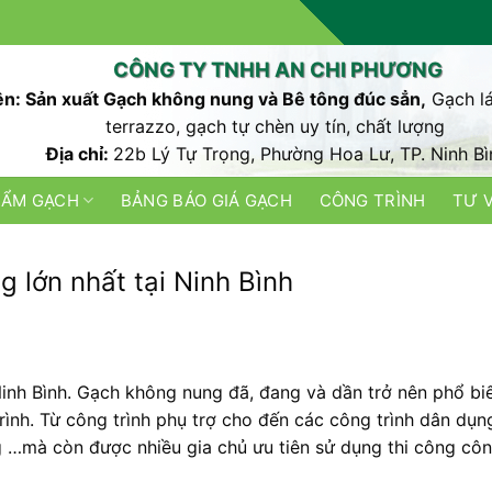
CÔNG TY TNHH AN CHI PHƯƠNG
n: Sản xuất Gạch không nung và Bê tông đúc sẳn,
Gạch lá
terrazzo, gạch tự chèn uy tín, chất lượng
Địa chỉ:
22b Lý Tự Trọng, Phường Hoa Lư, TP. Ninh Bì
HẨM GẠCH
BẢNG BÁO GIÁ GẠCH
CÔNG TRÌNH
TƯ 
 lớn nhất tại Ninh Bình
inh Bình. Gạch không nung đã, đang và dần trở nên phổ bi
ình. Từ công trình phụ trợ cho đến các công trình dân dụn
ng …mà còn được nhiều gia chủ ưu tiên sử dụng thi công cô