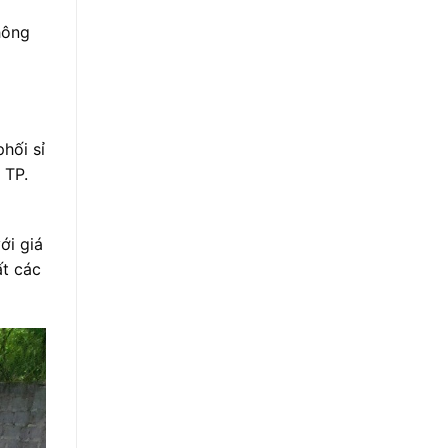
hông
hối sỉ
 TP.
ới giá
ất các