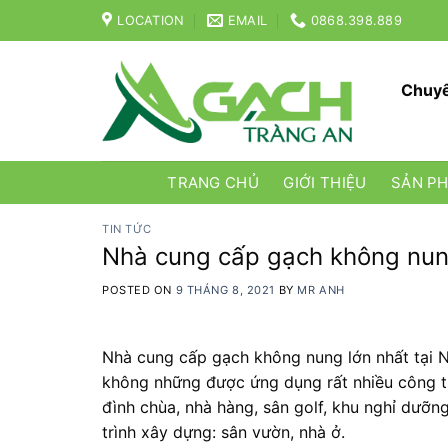
Skip
LOCATION
EMAIL
0868.398.889
to
content
Chuyê
TRANG CHỦ
GIỚI THIỆU
SẢN P
TIN TỨC
Nhà cung cấp gạch không nung
POSTED ON
9 THÁNG 8, 2021
BY
MR ANH
Nhà cung cấp gạch không nung lớn nhất tại N
không những được ứng dụng rất nhiều công tr
đình chùa, nhà hàng, sân golf, khu nghỉ dưỡ
trình xây dựng: sân vườn, nhà ở.