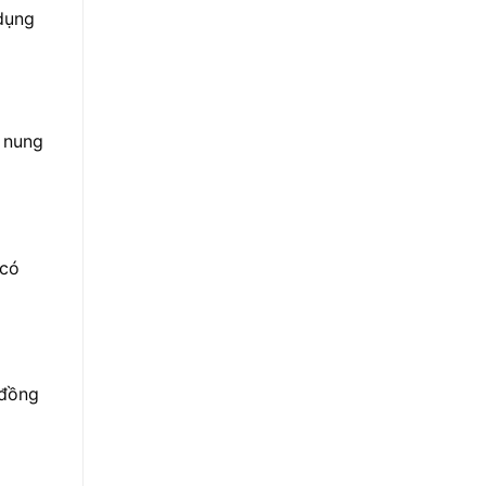
 dụng
 nung
 có
 đồng