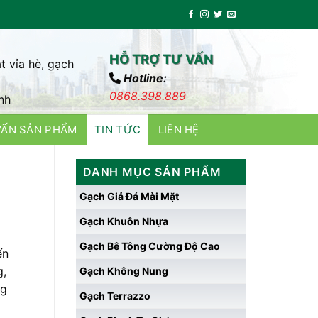
HỖ TRỢ TƯ VẤN
t vỉa hè, gạch
Hotline:
0868.398.889
nh
VẤN SẢN PHẨM
TIN TỨC
LIÊN HỆ
DANH MỤC SẢN PHẨM
Gạch Giả Đá Mài Mặt
Gạch Khuôn Nhựa
Gạch Bê Tông Cường Độ Cao
ến
g,
Gạch Không Nung
ng
Gạch Terrazzo