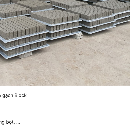
à gạch Block
ng bọt, …