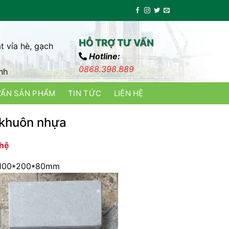
HỖ TRỢ TƯ VẤN
t vỉa hè, gạch
Hotline:
0868.398.889
nh
VẤN SẢN PHẨM
TIN TỨC
LIÊN HỆ
khuôn nhựa
 hệ
100*200*80mm