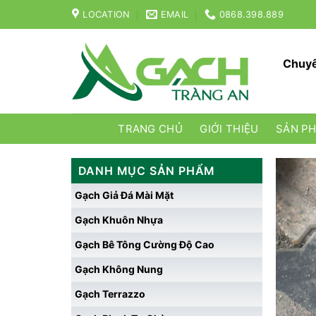
Skip
LOCATION
EMAIL
0868.398.889
to
content
Chuyê
TRANG CHỦ
GIỚI THIỆU
SẢN P
DANH MỤC SẢN PHẨM
Gạch Giả Đá Mài Mặt
Gạch Khuôn Nhựa
Gạch Bê Tông Cường Độ Cao
Gạch Không Nung
Gạch Terrazzo