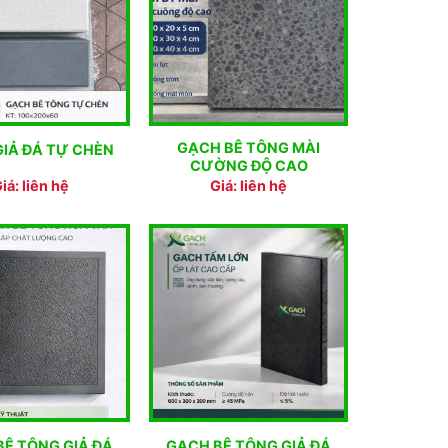
GẠCH BÊ TÔNG MÀI
IẢ ĐÁ TỰ CHÈN
CƯỜNG ĐỘ CAO
iá: liên hệ
Giá: liên hệ
BÊ TÔNG GIẢ ĐÁ
GẠCH BÊ TÔNG GIẢ ĐÁ