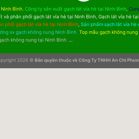
i Ninh Bình
.
Công ty sản xuất gạch lát vỉa hè tại Ninh Bình
,
Cung
t và phân phối gạch lát vỉa hè tại Ninh Bình
,
Gạch lát vỉa hè tạ
n phối gạch lát vỉa hè tại Ninh Bình
,
Sản phẩm sạch lát vỉa hè 
ởng sx gạch không nung Ninh Bình
,
Top mẫu gạch không nung
 gạch không nung tại Ninh Bình
,
...
pyright 2026 ©
Bản quyền thuộc về Công Ty TNHH An Chi Phư