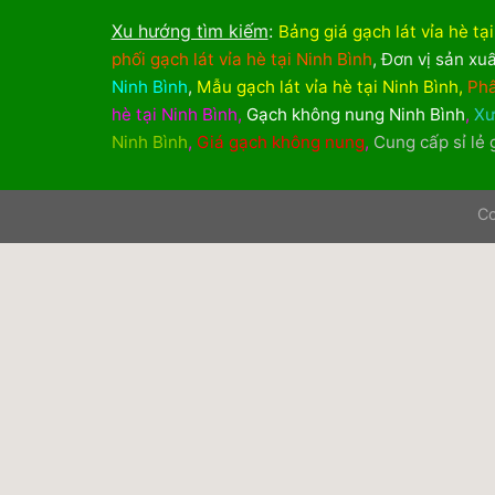
Xu hướng tìm kiếm
:
Bảng giá gạch lát vỉa hè tạ
phối gạch lát vỉa hè tại Ninh Bình
,
Đơn vị sản xuấ
Ninh Bình
,
Mẫu gạch lát vỉa hè tại Ninh Bình
,
Phâ
hè tại Ninh Bình
,
Gạch không nung Ninh Bình
,
Xư
Ninh Bình
,
Giá gạch không nung
,
Cung cấp sỉ lẻ
Co