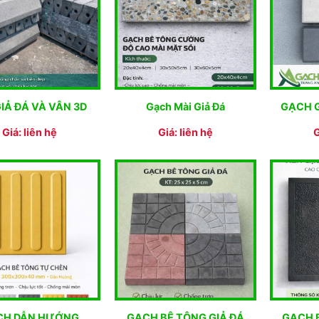
GIẢ ĐÁ VÀ VÂN 3D
Gạch Mài Giả Đá
GẠCH G
Giá: liên hệ
Giá: liên hệ
G
CH DẪN HƯỚNG
GẠCH BÊ TÔNG GIẢ ĐÁ
GẠCH 