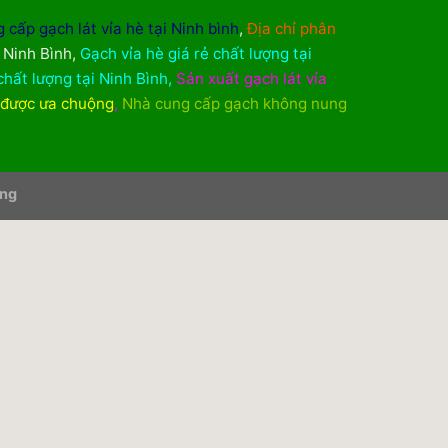
 cấp gạch lát vỉa hè tại Ninh bình
,
Địa chỉ phân
i Ninh Bình
,
Gạch vỉa hè giá rẻ chất lượng tại
chất lượng tại Ninh Bình
,
Sản xuất gạch lát vỉa
 được ưa chuộng
,
Nhà cung cấp gạch không nung
ơng