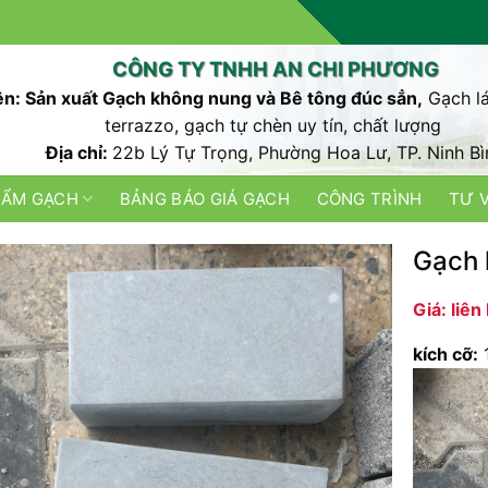
CÔNG TY TNHH AN CHI PHƯƠNG
n: Sản xuất Gạch không nung và Bê tông đúc sẳn,
Gạch lá
terrazzo, gạch tự chèn uy tín, chất lượng
Địa chỉ:
22b Lý Tự Trọng, Phường Hoa Lư, TP. Ninh Bì
HẨM GẠCH
BẢNG BÁO GIÁ GẠCH
CÔNG TRÌNH
TƯ 
Gạch 
Giá: liên
kích cỡ: