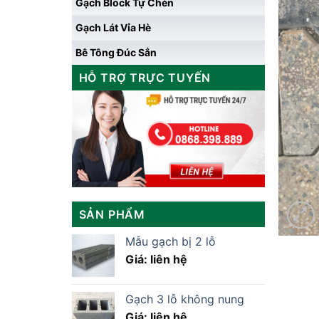
Gạch Block Tự Chèn
Gạch Lát Vỉa Hè
Bê Tông Đúc Sẳn
HỖ TRỢ TRỰC TUYẾN
SẢN PHẨM
Mẫu gạch bị 2 lỗ
Giá: liên hệ
Gạch 3 lỗ không nung
Giá: liên hệ