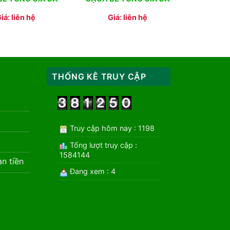
iá: liên hệ
Giá: liên hệ
THỐNG KÊ TRUY CẬP
Truy cập hôm nay : 1198
Tổng lượt truy cập :
1584144
àn tiền
Đang xem : 4