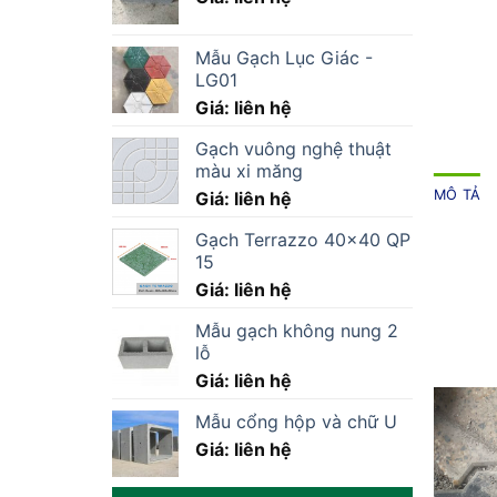
Mẫu Gạch Lục Giác -
LG01
Giá: liên hệ
Gạch vuông nghệ thuật
màu xi măng
MÔ TẢ
Giá: liên hệ
Gạch Terrazzo 40×40 QP
15
Giá: liên hệ
Mẫu gạch không nung 2
lỗ
Giá: liên hệ
Mẫu cổng hộp và chữ U
Giá: liên hệ