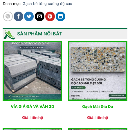
Danh mục:
Gạch bê tông cường độ cao
SẢN PHẨM NỔI BẬT
VỈA GIẢ ĐÁ VÀ VÂN 3D
Gạch Mài Giả Đá
Giá: liên hệ
Giá: liên hệ