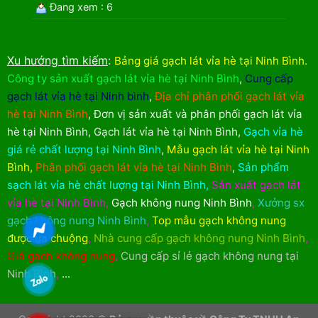
Đang xem : 6
Xu hướng tìm kiếm
:
Bảng giá gạch lát vỉa hè tại Ninh Bình
.
Công ty sản xuất gạch lát vỉa hè tại Ninh Bình
,
Cung cấp
gạch lát vỉa hè tại Ninh bình
,
Địa chỉ phân phối gạch lát vỉa
hè tại Ninh Bình
,
Đơn vị sản xuất và phân phối gạch lát vỉa
hè tại Ninh Bình
,
Gạch lát vỉa hè tại Ninh Bình
,
Gạch vỉa hè
giá rẻ chất lượng tại Ninh Bình
,
Mẫu gạch lát vỉa hè tại Ninh
Bình
,
Phân phối gạch lát vỉa hè tại Ninh Bình
,
Sản phẩm
sạch lát vỉa hè chất lượng tại Ninh Bình
,
Sản xuất gạch lát
vỉa hè tại Ninh Bình
,
Gạch không nung Ninh Bình
,
Xưởng sx
gạch không nung Ninh Bình
,
Top mẫu gạch không nung
được ưa chuộng
,
Nhà cung cấp gạch không nung Ninh Bình
,
Giá gạch không nung
,
Cung cấp sỉ lẻ gạch không nung tại
Ninh Bình
,
...