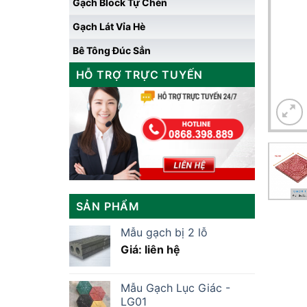
Gạch Block Tự Chèn
Gạch Lát Vỉa Hè
Bê Tông Đúc Sẳn
HỖ TRỢ TRỰC TUYẾN
SẢN PHẨM
Mẫu gạch bị 2 lỗ
Giá: liên hệ
Mẫu Gạch Lục Giác -
LG01