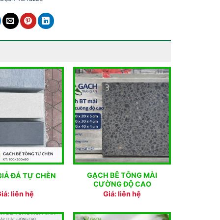
GẠCH BÊ TÔNG MÀI
IẢ ĐÁ TỰ CHÈN
CƯỜNG ĐỘ CAO
iá: liên hệ
Giá: liên hệ