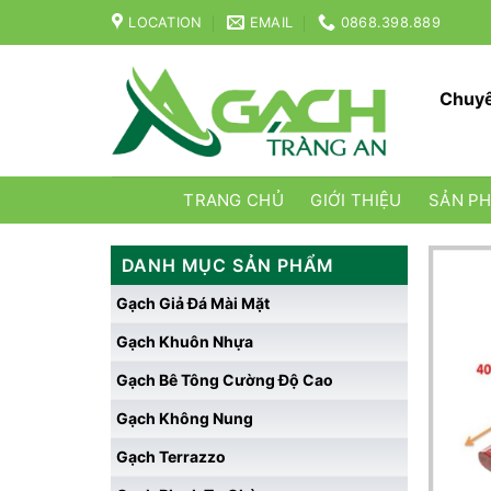
Skip
LOCATION
EMAIL
0868.398.889
to
content
Chuyê
TRANG CHỦ
GIỚI THIỆU
SẢN P
DANH MỤC SẢN PHẨM
Gạch Giả Đá Mài Mặt
Gạch Khuôn Nhựa
Gạch Bê Tông Cường Độ Cao
Gạch Không Nung
Gạch Terrazzo