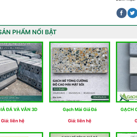
SẢN PHẨM NỔI BẬT
GIẢ ĐÁ VÀ VÂN 3D
Gạch Mài Giả Đá
GẠCH G
Giá: liên hệ
Giá: liên hệ
G