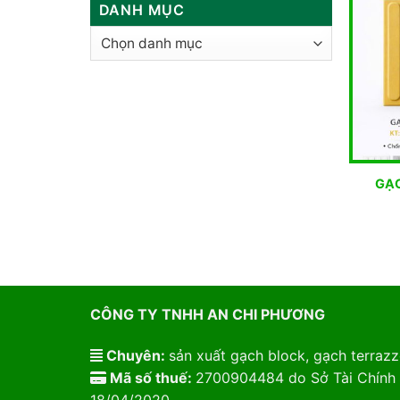
DANH MỤC
Danh
mục
GẠ
CÔNG TY TNHH AN CHI PHƯƠNG
Chuyên:
sản xuất gạch block, gạch terrazzo
Mã số thuế:
2700904484 do Sở Tài Chính 
18/04/2020