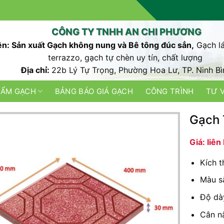
CÔNG TY TNHH AN CHI PHƯƠNG
n: Sản xuất Gạch không nung và Bê tông đúc sẳn,
Gạch lá
terrazzo, gạch tự chèn uy tín, chất lượng
Địa chỉ:
22b Lý Tự Trọng, Phường Hoa Lư, TP. Ninh Bì
HẨM GẠCH
BẢNG BÁO GIÁ GẠCH
CÔNG TRÌNH
TƯ 
Gạch 
Giá: liên
Kích 
Màu sắ
Độ dà
Cân nặ