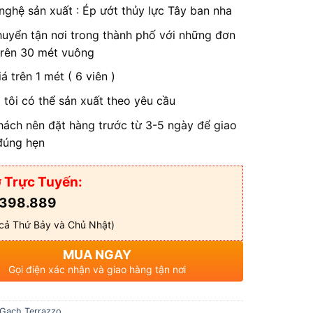
ghệ sản xuất : Ép ướt thủy lực Tây ban nha
huyển tận nơi trong thành phố với những đơn
trên 30 mét vuông
á trên 1 mét ( 6 viên )
tôi có thể sản xuất theo yêu cầu
hách nên đặt hàng trước từ 3-5 ngày để giao
đúng hẹn
 Trực Tuyến:
398.889
cả Thứ Bảy và Chủ Nhật)
MUA NGAY
Gọi điện xác nhận và giao hàng tận nơi
Gạch Terrazzo