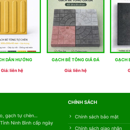
CH DẪN HƯỚNG
GẠCH BÊ TÔNG GIẢ ĐÁ
GẠCH 
Giá: liên hệ
Giá: liên hệ
G
CHÍNH SÁCH
, gạch tự chèn...
Chính sách bảo mật
Tỉnh Ninh Bình cấp ngày
Chính sách giao nhận