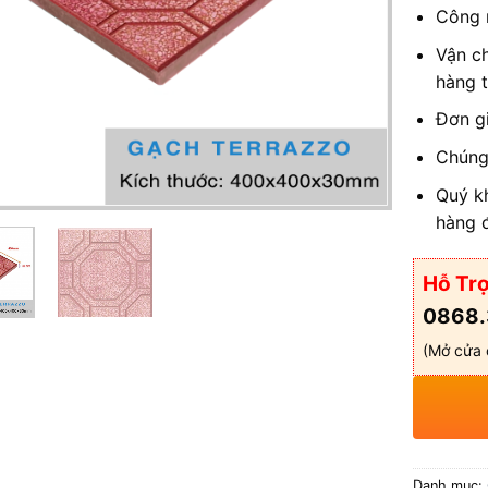
Công n
Vận c
hàng 
Đơn gi
Chúng 
Quý k
hàng 
Hỗ Trợ
0868.
(Mở cửa 
Danh mục: