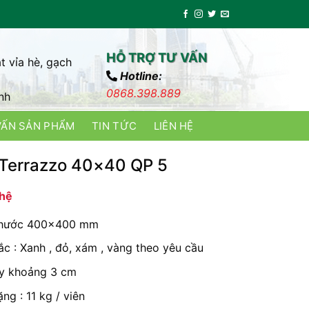
HỖ TRỢ TƯ VẤN
t vỉa hè, gạch
Hotline:
0868.398.889
nh
VẤN SẢN PHẨM
TIN TỨC
LIÊN HỆ
Terrazzo 40×40 QP 5
 hệ
thước 400×400 mm
c : Xanh , đỏ, xám , vàng theo yêu cầu
y khoảng 3 cm
ng : 11 kg / viên