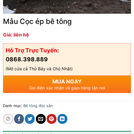
Mẫu Cọc ép bê tông
Giá: liên hệ
Hỗ Trợ Trực Tuyến:
0868.398.889
(Mở cửa cả Thứ Bảy và Chủ Nhật)
MUA NGAY
Gọi điện xác nhận và giao hàng tận nơi
Danh mục:
Bê tông đúc sẳn