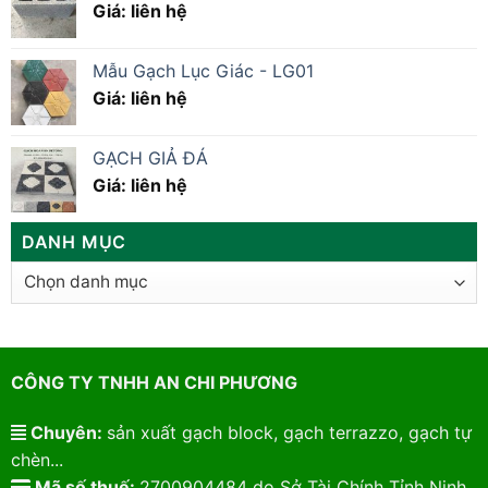
Giá: liên hệ
Mẫu Gạch Lục Giác - LG01
Giá: liên hệ
GẠCH GIẢ ĐÁ
Giá: liên hệ
DANH MỤC
Danh
mục
CÔNG TY TNHH AN CHI PHƯƠNG
Chuyên:
sản xuất gạch block, gạch terrazzo, gạch tự
chèn...
Mã số thuế:
2700904484 do Sở Tài Chính Tỉnh Ninh