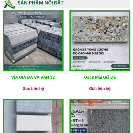
SẢN PHẨM NỔI BẬT
VỈA GIẢ ĐÁ VÀ VÂN 3D
Gạch Mài Giả Đá
Giá: liên hệ
Giá: liên hệ