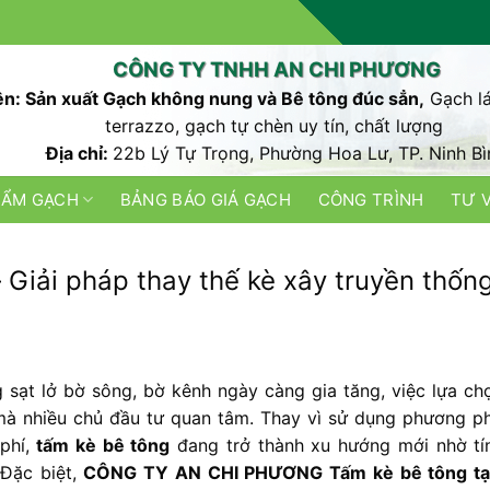
CÔNG TY TNHH AN CHI PHƯƠNG
n: Sản xuất Gạch không nung và Bê tông đúc sẳn,
Gạch lá
terrazzo, gạch tự chèn uy tín, chất lượng
Địa chỉ:
22b Lý Tự Trọng, Phường Hoa Lư, TP. Ninh Bì
HẨM GẠCH
BẢNG BÁO GIÁ GẠCH
CÔNG TRÌNH
TƯ 
– Giải pháp thay thế kè xây truyền thốn
g sạt lở bờ sông, bờ kênh ngày càng gia tăng, việc lựa chọ
u mà nhiều chủ đầu tư quan tâm. Thay vì sử dụng phương p
 phí,
tấm kè bê tông
đang trở thành xu hướng mới nhờ tín
 Đặc biệt,
CÔNG TY AN CHI PHƯƠNG Tấm kè bê tông tại