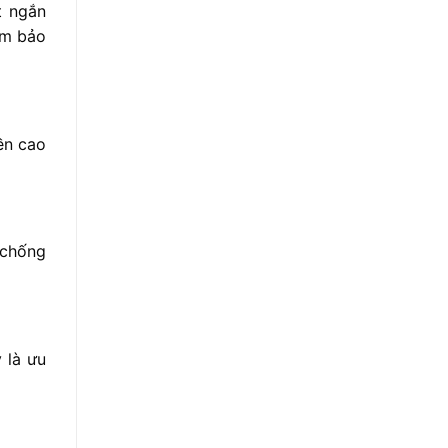
t ngắn
ảm bảo
ền cao
 chống
 là ưu