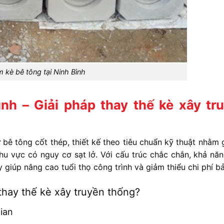
 kè bê tông tại Ninh Bình
ình – Giải pháp thay thế kè xây tr
ê tông cốt thép, thiết kế theo tiêu chuẩn kỹ thuật nhằm g
u vực có nguy cơ sạt lở. Với cấu trúc chắc chắn, khả năn
giúp nâng cao tuổi thọ công trình và giảm thiểu chi phí bảo
thay thế kè xây truyền thống?
gian