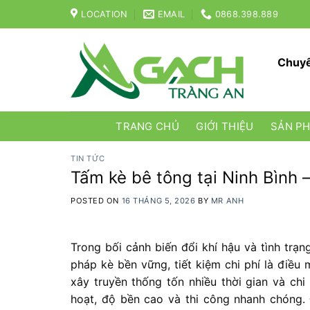
Skip
LOCATION
EMAIL
0868.398.889
to
content
Chuyê
TRANG CHỦ
GIỚI THIỆU
SẢN P
TIN TỨC
Tấm kè bê tông tại Ninh Bình 
POSTED ON
16 THÁNG 5, 2026
BY
MR ANH
Trong bối cảnh biến đổi khí hậu và tình trạn
pháp kè bền vững, tiết kiệm chi phí là điề
xây truyền thống tốn nhiều thời gian và chi
hoạt, độ bền cao và thi công nhanh chóng.