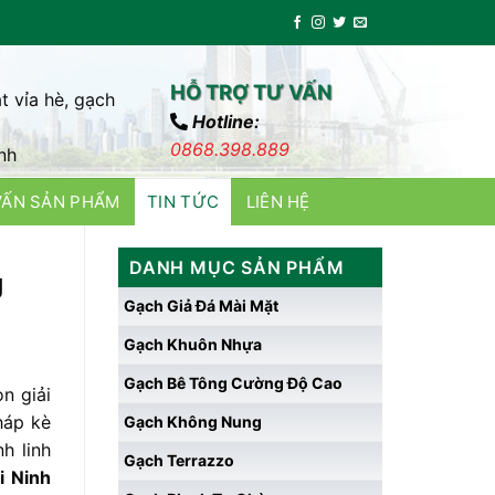
HỖ TRỢ TƯ VẤN
t vỉa hè, gạch
Hotline:
0868.398.889
nh
VẤN SẢN PHẨM
TIN TỨC
LIÊN HỆ
DANH MỤC SẢN PHẨM
g
Gạch Giả Đá Mài Mặt
Gạch Khuôn Nhựa
Gạch Bê Tông Cường Độ Cao
n giải
háp kè
Gạch Không Nung
h linh
Gạch Terrazzo
 Ninh