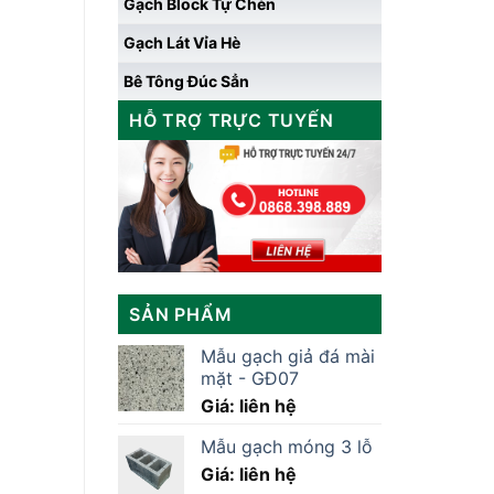
Gạch Block Tự Chèn
Gạch Lát Vỉa Hè
Bê Tông Đúc Sẳn
HỖ TRỢ TRỰC TUYẾN
SẢN PHẨM
Mẫu gạch giả đá mài
mặt - GĐ07
Giá: liên hệ
Mẫu gạch móng 3 lỗ
Giá: liên hệ