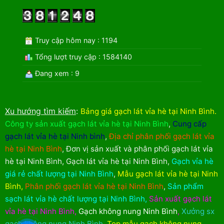
Truy cập hôm nay : 1194
Tổng lượt truy cập : 1584140
Đang xem : 9
Xu hướng tìm kiếm
:
Bảng giá gạch lát vỉa hè tại Ninh Bình
.
Công ty sản xuất gạch lát vỉa hè tại Ninh Bình
,
Cung cấp
gạch lát vỉa hè tại Ninh bình
,
Địa chỉ phân phối gạch lát vỉa
hè tại Ninh Bình
,
Đơn vị sản xuất và phân phối gạch lát vỉa
hè tại Ninh Bình
,
Gạch lát vỉa hè tại Ninh Bình
,
Gạch vỉa hè
giá rẻ chất lượng tại Ninh Bình
,
Mẫu gạch lát vỉa hè tại Ninh
Bình
,
Phân phối gạch lát vỉa hè tại Ninh Bình
,
Sản phẩm
sạch lát vỉa hè chất lượng tại Ninh Bình
,
Sản xuất gạch lát
vỉa hè tại Ninh Bình
,
Gạch không nung Ninh Bình
,
Xưởng sx
gạch không nung Ninh Bình
,
Top mẫu gạch không nung