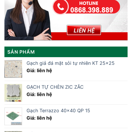
SẢN PHẨM
Gạch giả đá mặt sỏi tự nhiên KT 25x25
Giá: liên hệ
GẠCH TỰ CHÈN ZIC ZĂC
Giá: liên hệ
Gạch Terrazzo 40×40 QP 15
Giá: liên hệ