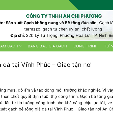
CÔNG TY TNHH AN CHI PHƯƠNG
n: Sản xuất Gạch không nung và Bê tông đúc sẳn,
Gạch lá
terrazzo, gạch tự chèn uy tín, chất lượng
Địa chỉ:
22b Lý Tự Trọng, Phường Hoa Lư, TP. Ninh Bì
HẨM GẠCH
BẢNG BÁO GIÁ GẠCH
CÔNG TRÌNH
TƯ 
 đá tại Vĩnh Phúc – Giao tận nơi
nắng mưa, độ ẩm và tác động môi trường khắc nghiệt. Vì vậy
 then chốt quyết định tuổi thọ công trình. Gạch bê tông gi
ủ đầu tư tin tưởng công trình nhờ khả năng chịu lực tốt, vẻ
 xuất gạch bê tông giả đá tại Vĩnh Phúc – Giao tận nơi An C