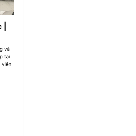
 |
ng và
p tại
 viên