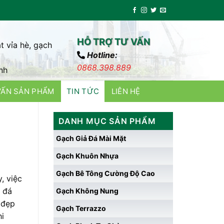
HỖ TRỢ TƯ VẤN
t vỉa hè, gạch
Hotline:
0868.398.889
nh
VẤN SẢN PHẨM
TIN TỨC
LIÊN HỆ
DANH MỤC SẢN PHẨM
Gạch Giả Đá Mài Mặt
Gạch Khuôn Nhựa
Gạch Bê Tông Cường Độ Cao
, việc
ả đá
Gạch Không Nung
 đẹp
Gạch Terrazzo
hi