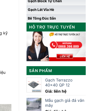
Gạch Block Tự Chèn
Gạch Lát Vỉa Hè
Bê Tông Đúc Sẳn
HỖ TRỢ TRỰC TUYẾN
g kỹ
SẢN PHẨM
iệu
Gạch Terrazzo
40×40 QP 12
Giá: liên hệ
Mẫu gạch giả đá vân
mây