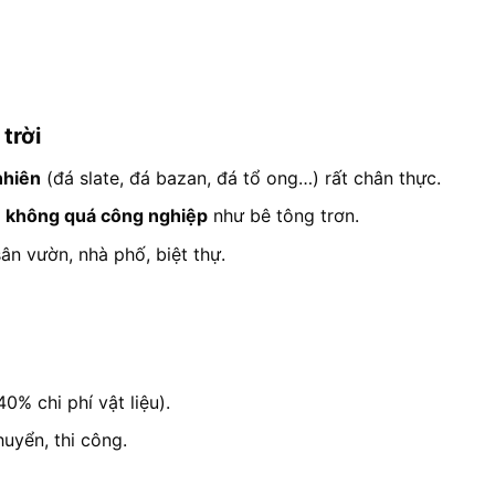
trời
nhiên
(đá slate, đá bazan, đá tổ ong…) rất chân thực.
,
không quá công nghiệp
như bê tông trơn.
sân vườn, nhà phố, biệt thự.
0% chi phí vật liệu).
uyển, thi công.