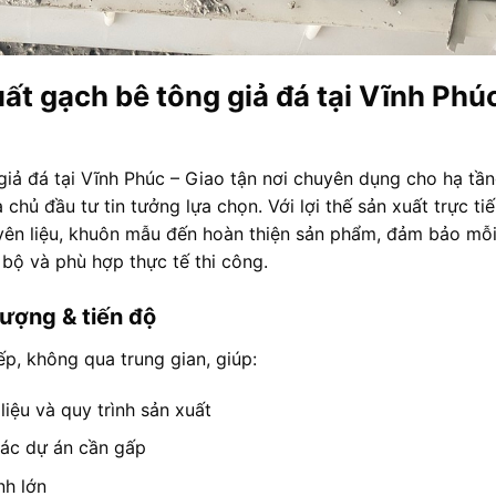
t gạch bê tông giả đá tại Vĩnh Phúc
giả đá tại Vĩnh Phúc – Giao tận nơi chuyên dụng cho hạ tầ
hủ đầu tư tin tưởng lựa chọn. Với lợi thế sản xuất trực tiế
ên liệu, khuôn mẫu đến hoàn thiện sản phẩm, đảm bảo mỗi
bộ và phù hợp thực tế thi công.
lượng & tiến độ
p, không qua trung gian, giúp:
iệu và quy trình sản xuất
các dự án cần gấp
nh lớn