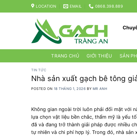
Skip
LOCATION
EMAIL
0868.398.889
to
content
Chuyê
TRANG CHỦ
GIỚI THIỆU
SẢN P
TIN TỨC
Nhà sản xuất gạch bê tông giả
POSTED ON
18 THÁNG 1, 2026
BY
MR ANH
Không gian ngoài trời luôn phải đối mặt với 
lựa chọn vật liệu bền chắc, thẩm mỹ là yếu tố
đã và đang trở thành giải pháp được nhiều ch
tự nhiên và chi phí hợp lý. Trong đó, nhà sản