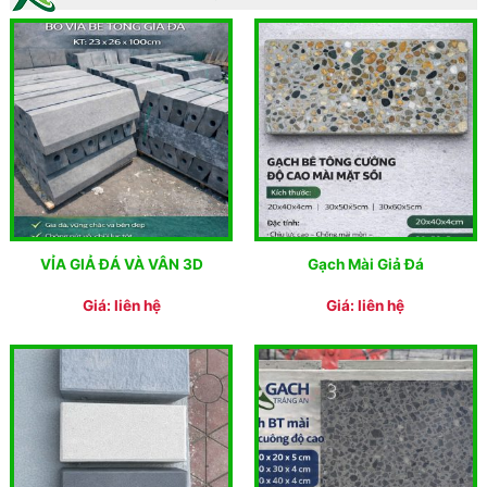
VỈA GIẢ ĐÁ VÀ VÂN 3D
Gạch Mài Giả Đá
Giá: liên hệ
Giá: liên hệ