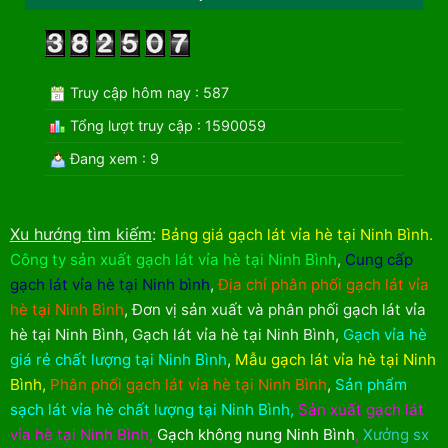
Truy cập hôm nay : 587
Tổng lượt truy cập : 1590059
Đang xem : 9
Xu hướng tìm kiếm
:
Bảng giá gạch lát vỉa hè tại Ninh Bình
.
Công ty sản xuất gạch lát vỉa hè tại Ninh Bình
,
Cung cấp
gạch lát vỉa hè tại Ninh bình
,
Địa chỉ phân phối gạch lát vỉa
hè tại Ninh Bình
,
Đơn vị sản xuất và phân phối gạch lát vỉa
hè tại Ninh Bình
,
Gạch lát vỉa hè tại Ninh Bình
,
Gạch vỉa hè
giá rẻ chất lượng tại Ninh Bình
,
Mẫu gạch lát vỉa hè tại Ninh
Bình
,
Phân phối gạch lát vỉa hè tại Ninh Bình
,
Sản phẩm
sạch lát vỉa hè chất lượng tại Ninh Bình
,
Sản xuất gạch lát
vỉa hè tại Ninh Bình
,
Gạch không nung Ninh Bình
,
Xưởng sx