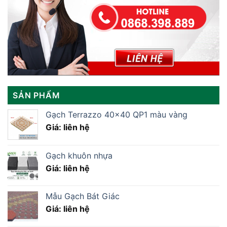
SẢN PHẨM
Gạch Terrazzo 40×40 QP1 màu vàng
Giá: liên hệ
Gạch khuôn nhựa
Giá: liên hệ
Mẫu Gạch Bát Giác
Giá: liên hệ