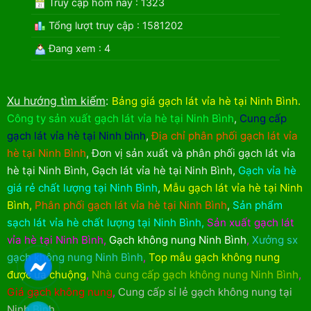
Truy cập hôm nay : 1323
Tổng lượt truy cập : 1581202
Đang xem : 4
Xu hướng tìm kiếm
:
Bảng giá gạch lát vỉa hè tại Ninh Bình
.
Công ty sản xuất gạch lát vỉa hè tại Ninh Bình
,
Cung cấp
gạch lát vỉa hè tại Ninh bình
,
Địa chỉ phân phối gạch lát vỉa
hè tại Ninh Bình
,
Đơn vị sản xuất và phân phối gạch lát vỉa
hè tại Ninh Bình
,
Gạch lát vỉa hè tại Ninh Bình
,
Gạch vỉa hè
giá rẻ chất lượng tại Ninh Bình
,
Mẫu gạch lát vỉa hè tại Ninh
Bình
,
Phân phối gạch lát vỉa hè tại Ninh Bình
,
Sản phẩm
sạch lát vỉa hè chất lượng tại Ninh Bình
,
Sản xuất gạch lát
vỉa hè tại Ninh Bình
,
Gạch không nung Ninh Bình
,
Xưởng sx
gạch không nung Ninh Bình
,
Top mẫu gạch không nung
được ưa chuộng
,
Nhà cung cấp gạch không nung Ninh Bình
,
Giá gạch không nung
,
Cung cấp sỉ lẻ gạch không nung tại
Ninh Bình
,
...