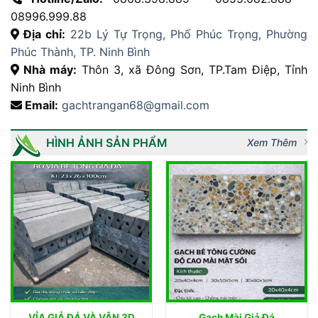
08996.999.88
Địa chỉ:
22b Lý Tự Trọng, Phố Phúc Trọng, Phường
Phúc Thành, TP. Ninh Bình
Nhà máy:
Thôn 3, xã Đông Sơn, TP.Tam Điệp, Tỉnh
Ninh Bình
Email:
gachtrangan68@gmail.com
HÌNH ẢNH SẢN PHẨM
Xem Thêm
VỈA GIẢ ĐÁ VÀ VÂN 3D
Gạch Mài Giả Đá