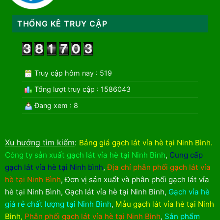
THỐNG KÊ TRUY CẬP
Truy cập hôm nay : 519
Tổng lượt truy cập : 1586043
Đang xem : 8
Xu hướng tìm kiếm
:
Bảng giá gạch lát vỉa hè tại Ninh Bình
.
Công ty sản xuất gạch lát vỉa hè tại Ninh Bình
,
Cung cấp
gạch lát vỉa hè tại Ninh bình
,
Địa chỉ phân phối gạch lát vỉa
hè tại Ninh Bình
,
Đơn vị sản xuất và phân phối gạch lát vỉa
hè tại Ninh Bình
,
Gạch lát vỉa hè tại Ninh Bình
,
Gạch vỉa hè
giá rẻ chất lượng tại Ninh Bình
,
Mẫu gạch lát vỉa hè tại Ninh
Bình
,
Phân phối gạch lát vỉa hè tại Ninh Bình
,
Sản phẩm