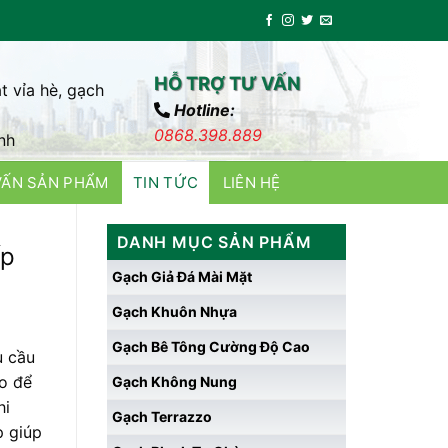
HỖ TRỢ TƯ VẤN
t vỉa hè, gạch
Hotline:
0868.398.889
nh
VẤN SẢN PHẨM
TIN TỨC
LIÊN HỆ
DANH MỤC SẢN PHẨM
ếp
Gạch Giả Đá Mài Mặt
Gạch Khuôn Nhựa
Gạch Bê Tông Cường Độ Cao
u cầu
ao để
Gạch Không Nung
hi
Gạch Terrazzo
p giúp