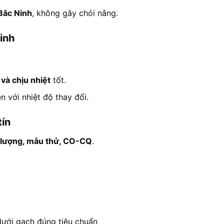
 Bắc Ninh
, không gây chói nắng.
inh
và chịu nhiệt
tốt.
ền với nhiệt độ thay đổi.
tín
 lượng, mẫu thử, CO-CQ
.
dưới gạch đúng tiêu chuẩn