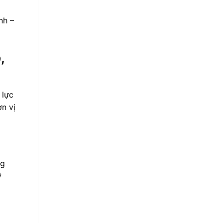
nh –
,
 lực
ơn vị
ng
ỹ