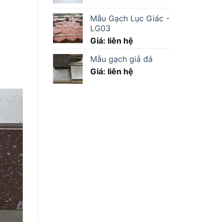
Mẫu Gạch Lục Giác -
LG03
Giá: liên hệ
Mẫu gạch giả đá
Giá: liên hệ