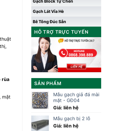
Gạch Block Tự Chèn
Gạch Lát Vỉa Hè
Bê Tông Đúc Sẳn
HỖ TRỢ TRỰC TUYẾN
thuật
hị,
e rùa
SẢN PHẨM
Mẫu gạch giả đá mài
, mật
mặt - GĐ04
Giá: liên hệ
Mẫu gạch bị 2 lỗ
Giá: liên hệ