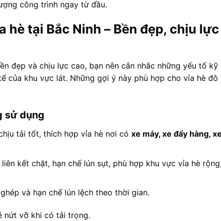
ượng công trình ngay từ đầu.
 hè tại Bắc Ninh – Bền đẹp, chịu lực
ền đẹp và chịu lực cao, bạn nên cân nhắc những yếu tố kỹ 
tế của khu vực lát. Những gợi ý này phù hợp cho vỉa hè đô t
ng sử dụng
 chịu tải tốt, thích hợp vỉa hè nơi có
xe máy, xe đẩy hàng, x
: liên kết chặt, hạn chế lún sụt, phù hợp khu vực vỉa hè rộng
 ghép và hạn chế lún lệch theo thời gian.
 nứt vỡ khi có tải trọng.