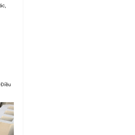
ác,
 Điều