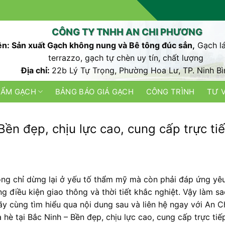
CÔNG TY TNHH AN CHI PHƯƠNG
n: Sản xuất Gạch không nung và Bê tông đúc sẳn,
Gạch lá
terrazzo, gạch tự chèn uy tín, chất lượng
Địa chỉ:
22b Lý Tự Trọng, Phường Hoa Lư, TP. Ninh Bì
HẨM GẠCH
BẢNG BÁO GIÁ GẠCH
CÔNG TRÌNH
TƯ 
 Bền đẹp, chịu lực cao, cung cấp trực ti
hông chỉ dừng lại ở yếu tố thẩm mỹ mà còn phải đáp ứng yê
ng điều kiện giao thông và thời tiết khắc nghiệt. Vậy làm s
ãy cùng tìm hiểu qua nội dung sau và liên hệ ngay với An C
hè tại Bắc Ninh – Bền đẹp, chịu lực cao, cung cấp trực tiế