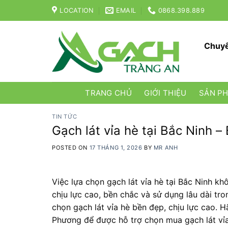
Skip
LOCATION
EMAIL
0868.398.889
to
content
Chuyê
TRANG CHỦ
GIỚI THIỆU
SẢN P
TIN TỨC
Gạch lát vỉa hè tại Bắc Ninh –
POSTED ON
17 THÁNG 1, 2026
BY
MR ANH
Việc lựa chọn gạch lát vỉa hè tại Bắc Ninh k
chịu lực cao, bền chắc và sử dụng lâu dài tro
chọn gạch lát vỉa hè bền đẹp, chịu lực cao. H
Phương để được hỗ trợ chọn mua gạch lát vỉa 