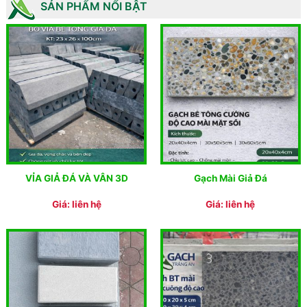
SẢN PHẨM NỔI BẬT
VỈA GIẢ ĐÁ VÀ VÂN 3D
Gạch Mài Giả Đá
Giá: liên hệ
Giá: liên hệ