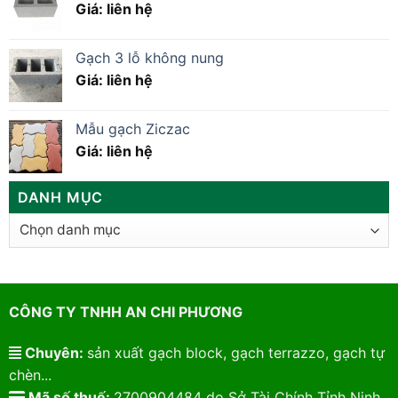
Giá: liên hệ
Gạch 3 lỗ không nung
Giá: liên hệ
Mẫu gạch Ziczac
Giá: liên hệ
DANH MỤC
Danh
mục
CÔNG TY TNHH AN CHI PHƯƠNG
Chuyên:
sản xuất gạch block, gạch terrazzo, gạch tự
chèn...
Mã số thuế:
2700904484 do Sở Tài Chính Tỉnh Ninh