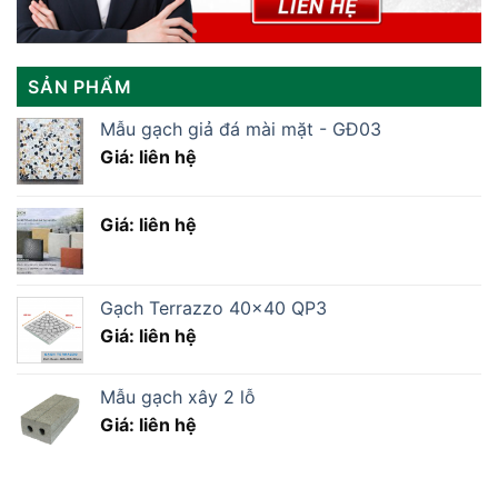
SẢN PHẨM
Mẫu gạch giả đá mài mặt - GĐ03
Giá: liên hệ
Giá: liên hệ
Gạch Terrazzo 40×40 QP3
Giá: liên hệ
Mẫu gạch xây 2 lỗ
Giá: liên hệ