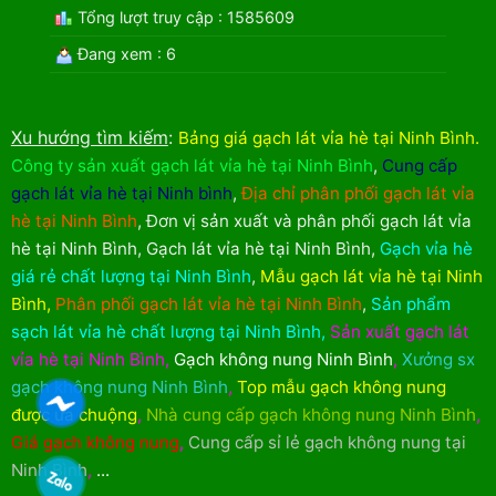
Tổng lượt truy cập : 1585609
Đang xem : 6
Xu hướng tìm kiếm
:
Bảng giá gạch lát vỉa hè tại Ninh Bình
.
Công ty sản xuất gạch lát vỉa hè tại Ninh Bình
,
Cung cấp
gạch lát vỉa hè tại Ninh bình
,
Địa chỉ phân phối gạch lát vỉa
hè tại Ninh Bình
,
Đơn vị sản xuất và phân phối gạch lát vỉa
hè tại Ninh Bình
,
Gạch lát vỉa hè tại Ninh Bình
,
Gạch vỉa hè
giá rẻ chất lượng tại Ninh Bình
,
Mẫu gạch lát vỉa hè tại Ninh
Bình
,
Phân phối gạch lát vỉa hè tại Ninh Bình
,
Sản phẩm
sạch lát vỉa hè chất lượng tại Ninh Bình
,
Sản xuất gạch lát
vỉa hè tại Ninh Bình
,
Gạch không nung Ninh Bình
,
Xưởng sx
gạch không nung Ninh Bình
,
Top mẫu gạch không nung
được ưa chuộng
,
Nhà cung cấp gạch không nung Ninh Bình
,
Giá gạch không nung
,
Cung cấp sỉ lẻ gạch không nung tại
Ninh Bình
,
...