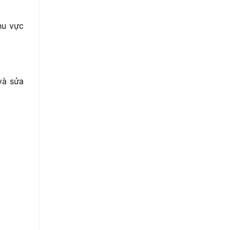
hu vực
 và sửa