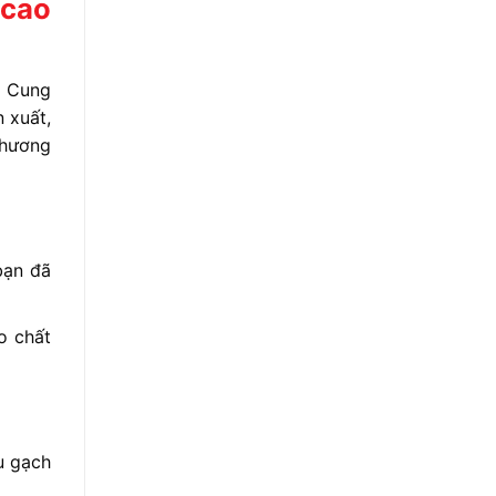
 cao
| Cung
 xuất,
phương
bạn đã
o chất
u gạch