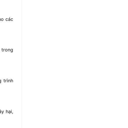
ho các
 trong
 trình
y hại,