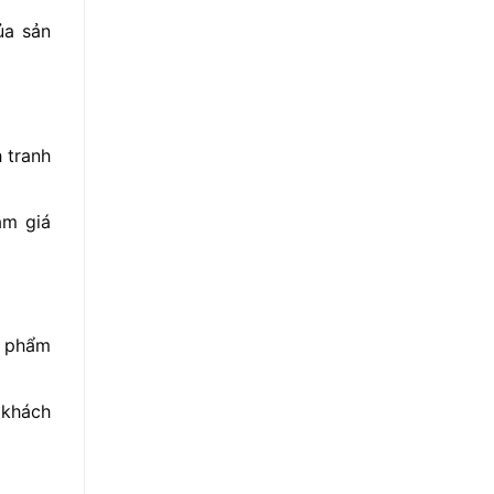
ủa sản
 tranh
ảm giá
n phẩm
 khách