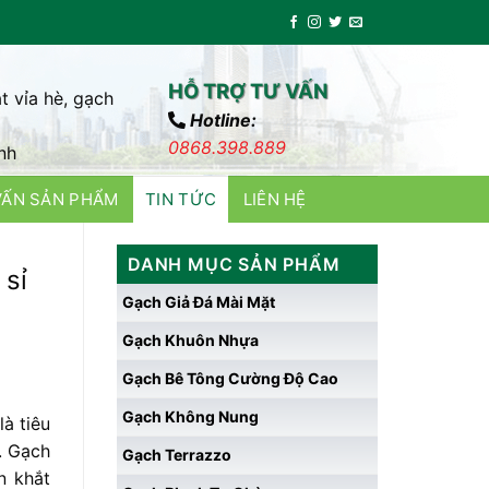
HỖ TRỢ TƯ VẤN
t vỉa hè, gạch
Hotline:
0868.398.889
nh
VẤN SẢN PHẨM
TIN TỨC
LIÊN HỆ
DANH MỤC SẢN PHẨM
 sỉ
Gạch Giả Đá Mài Mặt
Gạch Khuôn Nhựa
Gạch Bê Tông Cường Độ Cao
Gạch Không Nung
à tiêu
. Gạch
Gạch Terrazzo
n khắt