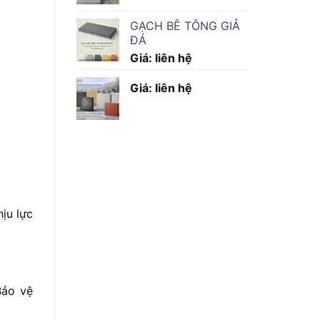
GẠCH BÊ TÔNG GIẢ
ĐÁ
Giá: liên hệ
Giá: liên hệ
ịu lực
Bảo vệ