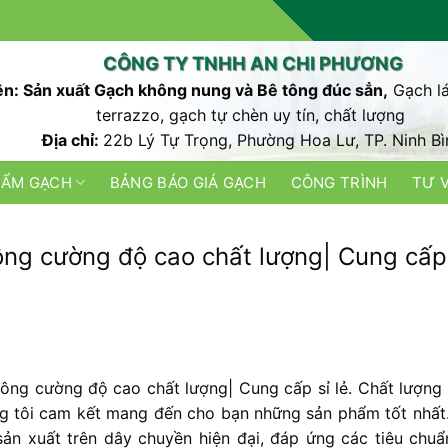
CÔNG TY TNHH AN CHI PHƯƠNG
n: Sản xuất Gạch không nung và Bê tông đúc sẳn,
Gạch lá
terrazzo, gạch tự chèn uy tín, chất lượng
Địa chỉ:
22b Lý Tự Trọng, Phường Hoa Lư, TP. Ninh Bì
HẨM GẠCH
BẢNG BÁO GIÁ GẠCH
CÔNG TRÌNH
TƯ 
ông cường độ cao chất lượng| Cung cấp
ng cường độ cao chất lượng| Cung cấp sỉ lẻ. Chất lượng l
ng tôi cam kết mang đến cho bạn những sản phẩm tốt nhất
n xuất trên dây chuyền hiện đại, đáp ứng các tiêu chuẩ