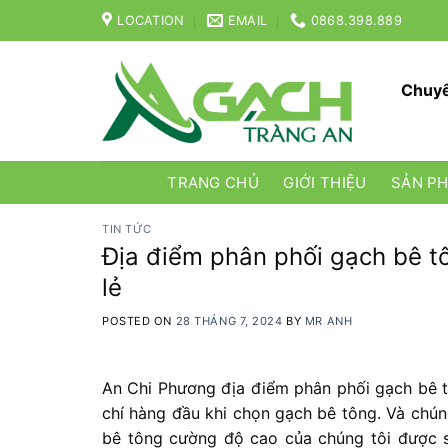
Skip
LOCATION
EMAIL
0868.398.889
to
content
Chuyê
TRANG CHỦ
GIỚI THIỆU
SẢN P
TIN TỨC
Địa điểm phân phối gạch bê t
lẻ
POSTED ON
28 THÁNG 7, 2024
BY
MR ANH
An Chi Phương địa điểm phân phối gạch bê tô
chí hàng đầu khi chọn gạch bê tông. Và chú
bê tông cường độ cao của chúng tôi được sả