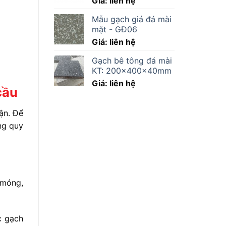
Giá: liên hệ
Mẫu gạch giả đá mài
mặt - GĐ06
Giá: liên hệ
Gạch bê tông đá mài
KT: 200x400x40mm
Giá: liên hệ
cầu
ận. Để
ng quy
 móng,
c gạch