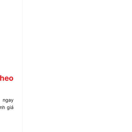
theo
H ngay
nh giá