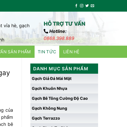
HỖ TRỢ TƯ VẤN
t vỉa hè, gạch
Hotline:
0868.398.889
nh
VẤN SẢN PHẨM
TIN TỨC
LIÊN HỆ
DANH MỤC SẢN PHẨM
gay
Gạch Giả Đá Mài Mặt
Gạch Khuôn Nhựa
Gạch Bê Tông Cường Độ Cao
Gạch Không Nung
ng của
n phẩm
Gạch Terrazzo
ạch bê