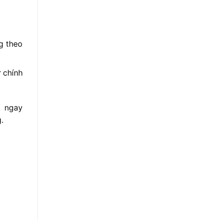
g theo
 chính
H ngay
.