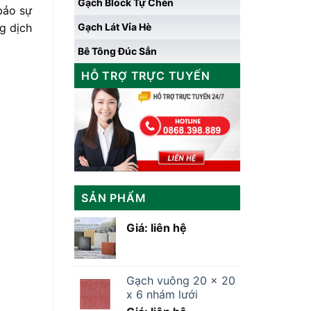
Gạch Block Tự Chèn
bảo sự
g dịch
Gạch Lát Vỉa Hè
Bê Tông Đúc Sẳn
HỖ TRỢ TRỰC TUYẾN
SẢN PHẨM
Giá: liên hệ
Gạch vuông 20 x 20
x 6 nhám lưới