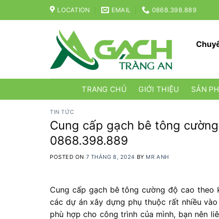
Skip
LOCATION
EMAIL
0868.398.889
to
content
Chuyê
TRANG CHỦ
GIỚI THIỆU
SẢN P
TIN TỨC
Cung cấp gạch bê tông cường 
0868.398.889
POSTED ON
7 THÁNG 8, 2024
BY
MR ANH
Cung cấp gạch bê tông cường độ cao theo k
các dự án xây dựng phụ thuộc rất nhiều vào
phù hợp cho công trình của mình, bạn nên li