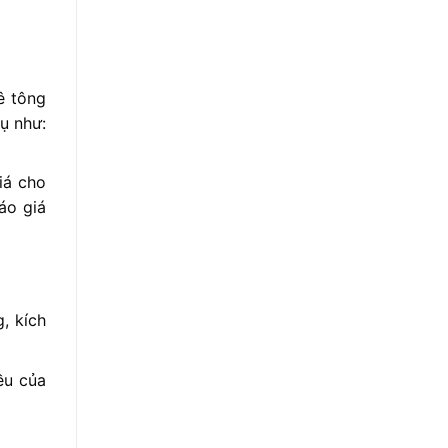
ê tông
ụ như:
iá cho
áo giá
, kích
ều của