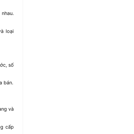
 nhau.
à loại
ớc, số
a bán.
àng và
ng cấp