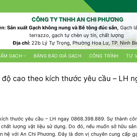
CÔNG TY TNHH AN CHI PHƯƠNG
n: Sản xuất Gạch không nung và Bê tông đúc sẳn,
Gạch lá
terrazzo, gạch tự chèn uy tín, chất lượng
Địa chỉ:
22b Lý Tự Trọng, Phường Hoa Lư, TP. Ninh Bì
HẨM GẠCH
BẢNG BÁO GIÁ GẠCH
CÔNG TRÌNH
TƯ 
độ cao theo kích thước yêu cầu – LH n
ích thước yêu cầu – LH ngay 0868.398.889. Sự thành cô
 chất lượng vật liệu sử dụng. Do đó, nếu muốn sở hữu sả
ên hệ với An Chi Phương. Đây là đơn vị chuyên cung cấp g