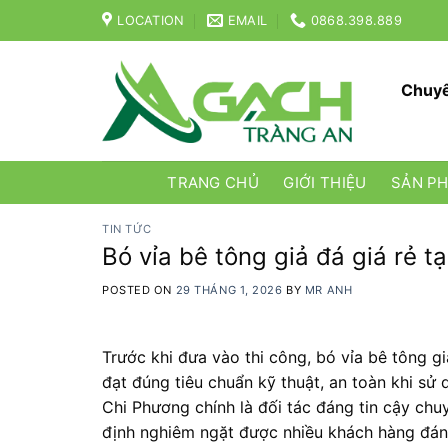
Skip
LOCATION
EMAIL
0868.398.889
to
content
Chuyê
TRANG CHỦ
GIỚI THIỆU
SẢN P
TIN TỨC
Bó vỉa bê tông giả đá giá rẻ 
POSTED ON
29 THÁNG 1, 2026
BY
MR ANH
Trước khi đưa vào thi công, bó vỉa bê tông
đạt đúng tiêu chuẩn kỹ thuật, an toàn khi sử
Chi Phương chính là đối tác đáng tin cậy chu
định nghiêm ngặt được nhiều khách hàng đánh