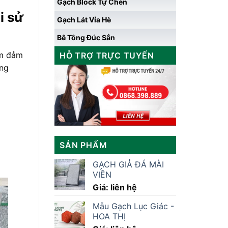
Gạch Block Tự Chèn
i sử
Gạch Lát Vỉa Hè
Bê Tông Đúc Sẳn
ằm đảm
HỖ TRỢ TRỰC TUYẾN
ọng
SẢN PHẨM
GẠCH GIẢ ĐÁ MÀI
VIỀN
Giá: liên hệ
Mẫu Gạch Lục Giác -
HOA THỊ