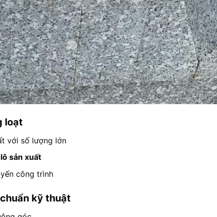
 loạt
t với số lượng lớn
 lô sản xuất
yến công trình
 chuẩn kỹ thuật
vuông góc