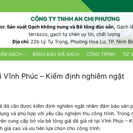
CÔNG TY TNHH AN CHI PHƯƠNG
n: Sản xuất Gạch không nung và Bê tông đúc sẳn,
Gạch lá
terrazzo, gạch tự chèn uy tín, chất lượng
Địa chỉ:
22b Lý Tự Trọng, Phường Hoa Lư, TP. Ninh Bì
HẨM GẠCH
BẢNG BÁO GIÁ GẠCH
CÔNG TRÌNH
TƯ 
tại Vĩnh Phúc – Kiểm định nghiêm ngặt
 giả đá cần được kiểm định nghiêm ngặt nhằm đảm bảo sản
 dụng và phù hợp với yêu cầu nghiệm thu công trình. Trong 
yên cung cấp bó vỉa bê tông giả đá giá rẻ tại Vĩnh Phúc – 
 giá cao và ưu tiên lựa chọn cho công trình.