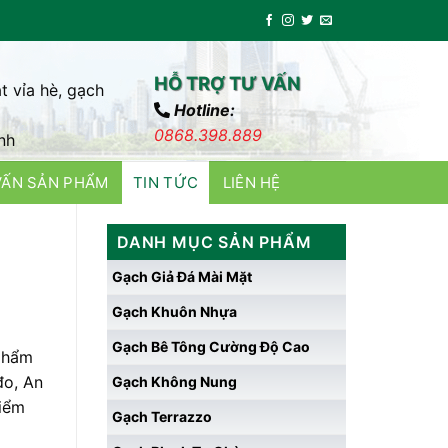
HỖ TRỢ TƯ VẤN
t vỉa hè, gạch
Hotline:
0868.398.889
nh
VẤN SẢN PHẨM
TIN TỨC
LIÊN HỆ
DANH MỤC SẢN PHẨM
Gạch Giả Đá Mài Mặt
Gạch Khuôn Nhựa
Gạch Bê Tông Cường Độ Cao
 phẩm
đo, An
Gạch Không Nung
Kiểm
Gạch Terrazzo