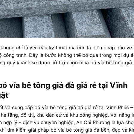
không chỉ là yêu cầu kỹ thuật mà còn là biện pháp bảo vệ 
ộ công trình. Đây là bước không thể bỏ qua trong mọi dự á
ơng quý khách sẽ được hỗ trợ chọn mua bó vỉa bê tông giả 
 vỉa bê tông giả đá giá rẻ tại Vĩnh
gặt
ất và cung cấp bó vỉa bê tông giả đá giá rẻ tại Vĩnh Phúc 
hạ tầng, đô thị, khu dân cư và khu công nghiệp. Với năng l
nh hợp lý – dịch vụ chuyên nghiệp, An Chi Phương là lựa ch
hi tìm kiếm giải pháp bó vỉa bê tông giả đá bền, đẹp và ki