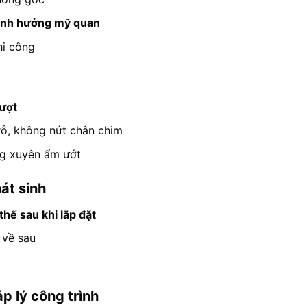
, ảnh hưởng mỹ quan
hi công
rượt
ỗ, không nứt chân chim
ng xuyên ẩm ướt
hát sinh
thế sau khi lắp đặt
 về sau
p lý công trình