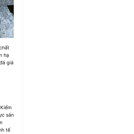
chất
n hạ
đá giá
– Kiểm
ực sản
ọn
nh tế