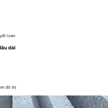
yết toán
lâu dài
nh đô thị