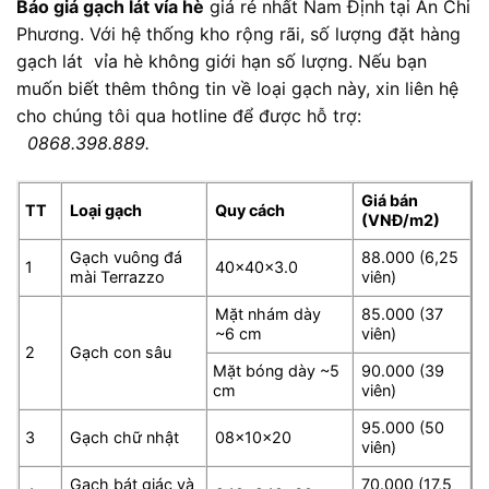
Báo giá gạch lát vỉa hè
giá rẻ nhất Nam Định tại An Chi
Phương. Với hệ thống kho rộng rãi, số lượng đặt hàng
gạch lát vỉa hè không giới hạn số lượng. Nếu bạn
muốn biết thêm thông tin về loại gạch này, xin liên hệ
cho chúng tôi qua hotline để được hỗ trợ:
0868.398.889.
Giá bán
TT
Loại gạch
Quy cách
(VNĐ/m2)
Gạch vuông đá
88.000 (6,25
1
40x40x3.0
mài Terrazzo
viên)
Mặt nhám dày
85.000 (37
~6 cm
viên)
2
Gạch con sâu
Mặt bóng dày ~5
90.000 (39
cm
viên)
95.000 (50
3
Gạch chữ nhật
08x10x20
viên)
Gạch bát giác và
70.000 (17,5