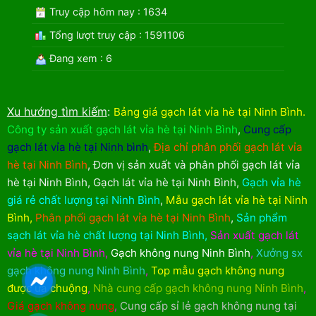
Truy cập hôm nay : 1634
Tổng lượt truy cập : 1591106
Đang xem : 6
Xu hướng tìm kiếm
:
Bảng giá gạch lát vỉa hè tại Ninh Bình
.
Công ty sản xuất gạch lát vỉa hè tại Ninh Bình
,
Cung cấp
gạch lát vỉa hè tại Ninh bình
,
Địa chỉ phân phối gạch lát vỉa
hè tại Ninh Bình
,
Đơn vị sản xuất và phân phối gạch lát vỉa
hè tại Ninh Bình
,
Gạch lát vỉa hè tại Ninh Bình
,
Gạch vỉa hè
giá rẻ chất lượng tại Ninh Bình
,
Mẫu gạch lát vỉa hè tại Ninh
Bình
,
Phân phối gạch lát vỉa hè tại Ninh Bình
,
Sản phẩm
sạch lát vỉa hè chất lượng tại Ninh Bình
,
Sản xuất gạch lát
vỉa hè tại Ninh Bình
,
Gạch không nung Ninh Bình
,
Xưởng sx
gạch không nung Ninh Bình
,
Top mẫu gạch không nung
được ưa chuộng
,
Nhà cung cấp gạch không nung Ninh Bình
,
Giá gạch không nung
,
Cung cấp sỉ lẻ gạch không nung tại