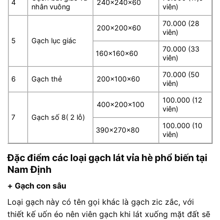
4
240x240x60
nhân vuông
viên)
70.000 (28
200x200x60
viên)
5
Gạch lục giác
70.000 (33
160x160x60
viên)
70.000 (50
6
Gạch thẻ
200x100x60
viên)
100.000 (12
400x200x100
viên)
7
Gạch số 8( 2 lỗ)
100.000 (10
390x270x80
viên)
Đặc điểm các loại gạch lát vỉa hè phổ biến tại
Nam Định
+ Gạch con sâu
Loại gạch này có tên gọi khác là gạch zic zắc, với
thiết kế uốn éo nên viên gạch khi lát xuống mặt đất sẽ