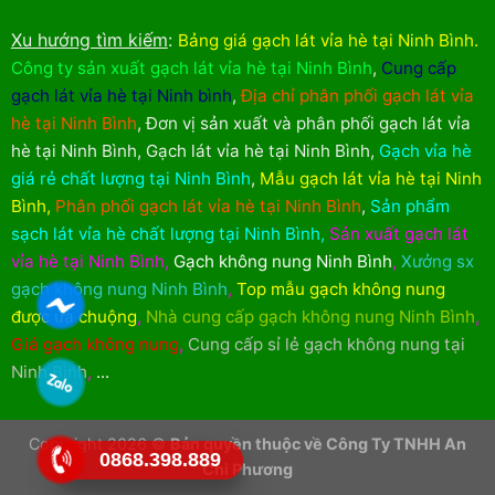
Xu hướng tìm kiếm
:
Bảng giá gạch lát vỉa hè tại Ninh Bình
.
Công ty sản xuất gạch lát vỉa hè tại Ninh Bình
,
Cung cấp
gạch lát vỉa hè tại Ninh bình
,
Địa chỉ phân phối gạch lát vỉa
hè tại Ninh Bình
,
Đơn vị sản xuất và phân phối gạch lát vỉa
hè tại Ninh Bình
,
Gạch lát vỉa hè tại Ninh Bình
,
Gạch vỉa hè
giá rẻ chất lượng tại Ninh Bình
,
Mẫu gạch lát vỉa hè tại Ninh
Bình
,
Phân phối gạch lát vỉa hè tại Ninh Bình
,
Sản phẩm
sạch lát vỉa hè chất lượng tại Ninh Bình
,
Sản xuất gạch lát
vỉa hè tại Ninh Bình
,
Gạch không nung Ninh Bình
,
Xưởng sx
gạch không nung Ninh Bình
,
Top mẫu gạch không nung
được ưa chuộng
,
Nhà cung cấp gạch không nung Ninh Bình
,
Giá gạch không nung
,
Cung cấp sỉ lẻ gạch không nung tại
Ninh Bình
,
...
Copyright 2026 ©
Bản quyền thuộc về Công Ty TNHH An
0868.398.889
Chi Phương