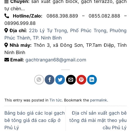
Chuyên:
sản xuất gạch block, gạch terrazzo, gạch
tự chèn…
Hotline/Zalo:
0868.398.889 – 0855.082.888 –
08996.999.88
Địa chỉ:
22b Lý Tự Trọng, Phố Phúc Trọng, Phường
Phúc Thành, TP. Ninh Bình
Nhà máy:
Thôn 3, xã Đông Sơn, TP.Tam Điệp, Tỉnh
Ninh Bình
Email:
gachtrangan68@gmail.com
This entry was posted in
Tin tức
. Bookmark the
permalink
.
Bảng báo giá các loại gạch
Địa chỉ sản xuất gạch bê
bê tông giả đá cao cấp ở
tông đá mài mặt theo yêu
Phủ Lý
cầu Phủ Lý