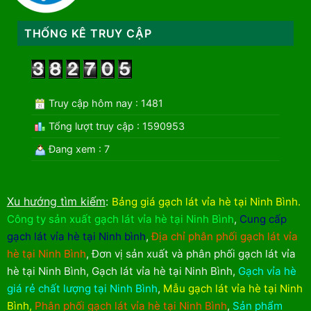
THỐNG KÊ TRUY CẬP
Truy cập hôm nay : 1481
Tổng lượt truy cập : 1590953
Đang xem : 7
Xu hướng tìm kiếm
:
Bảng giá gạch lát vỉa hè tại Ninh Bình
.
Công ty sản xuất gạch lát vỉa hè tại Ninh Bình
,
Cung cấp
gạch lát vỉa hè tại Ninh bình
,
Địa chỉ phân phối gạch lát vỉa
hè tại Ninh Bình
,
Đơn vị sản xuất và phân phối gạch lát vỉa
hè tại Ninh Bình
,
Gạch lát vỉa hè tại Ninh Bình
,
Gạch vỉa hè
giá rẻ chất lượng tại Ninh Bình
,
Mẫu gạch lát vỉa hè tại Ninh
Bình
,
Phân phối gạch lát vỉa hè tại Ninh Bình
,
Sản phẩm