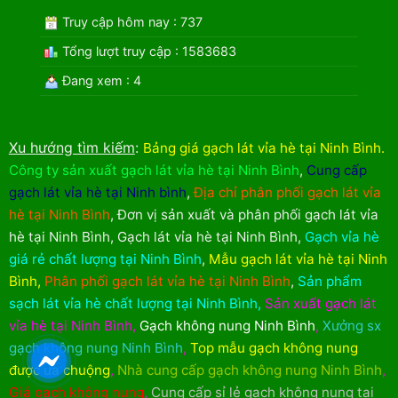
Truy cập hôm nay : 737
Tổng lượt truy cập : 1583683
Đang xem : 4
Xu hướng tìm kiếm
:
Bảng giá gạch lát vỉa hè tại Ninh Bình
.
Công ty sản xuất gạch lát vỉa hè tại Ninh Bình
,
Cung cấp
gạch lát vỉa hè tại Ninh bình
,
Địa chỉ phân phối gạch lát vỉa
hè tại Ninh Bình
,
Đơn vị sản xuất và phân phối gạch lát vỉa
hè tại Ninh Bình
,
Gạch lát vỉa hè tại Ninh Bình
,
Gạch vỉa hè
giá rẻ chất lượng tại Ninh Bình
,
Mẫu gạch lát vỉa hè tại Ninh
Bình
,
Phân phối gạch lát vỉa hè tại Ninh Bình
,
Sản phẩm
sạch lát vỉa hè chất lượng tại Ninh Bình
,
Sản xuất gạch lát
vỉa hè tại Ninh Bình
,
Gạch không nung Ninh Bình
,
Xưởng sx
gạch không nung Ninh Bình
,
Top mẫu gạch không nung
được ưa chuộng
,
Nhà cung cấp gạch không nung Ninh Bình
,
Giá gạch không nung
,
Cung cấp sỉ lẻ gạch không nung tại