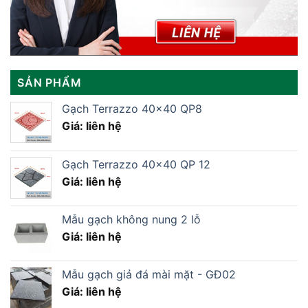
SẢN PHẨM
Gạch Terrazzo 40×40 QP8
Giá: liên hệ
Gạch Terrazzo 40×40 QP 12
Giá: liên hệ
Mẫu gạch không nung 2 lỗ
Giá: liên hệ
Mẫu gạch giả đá mài mặt - GĐ02
Giá: liên hệ