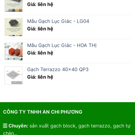
Giá: liên hệ
Mẫu Gạch Lục Giác - LG04
Giá: liên hệ
Mẫu Gạch Lục Giác - HOA THỊ
Giá: liên hệ
Gạch Terrazzo 40×40 QP3
Giá: liên hệ
CÔNG TY TNHH AN CHI PHƯƠNG
Chuyên:
sản xuất gạch block, gạch terrazzo, gạch tự
chèn...