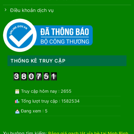
Điều khoản dịch vụ
THỐNG KÊ TRUY CẬP
Truy cập hôm nay : 2655
Tổng lượt truy cập : 1582534
Đang xem : 5
Xu hướng tìm kiếm
:
Bảng giá gạch lát vỉa hè tại Ninh Bình
.