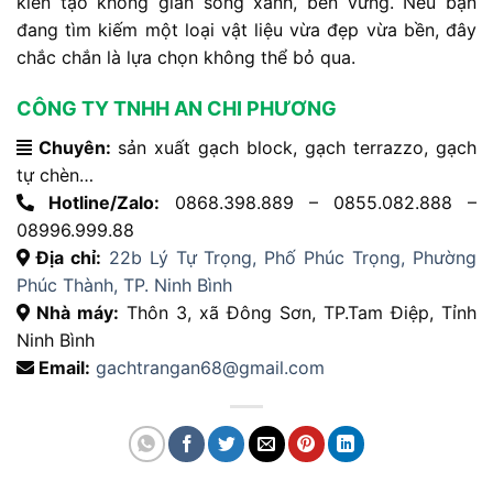
kiến tạo không gian sống xanh, bền vững. Nếu bạn
đang tìm kiếm một loại vật liệu vừa đẹp vừa bền, đây
chắc chắn là lựa chọn không thể bỏ qua.
CÔNG TY TNHH AN CHI PHƯƠNG
Chuyên:
sản xuất gạch block, gạch terrazzo, gạch
tự chèn…
Hotline/Zalo:
0868.398.889 – 0855.082.888 –
08996.999.88
Địa chỉ:
22b Lý Tự Trọng, Phố Phúc Trọng, Phường
Phúc Thành, TP. Ninh Bình
Nhà máy:
Thôn 3, xã Đông Sơn, TP.Tam Điệp, Tỉnh
Ninh Bình
Email:
gachtrangan68@gmail.com