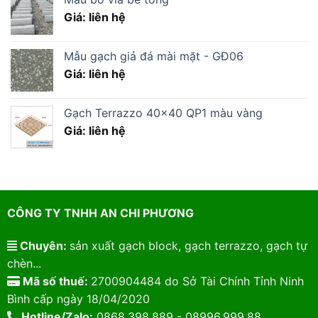
Giá: liên hệ
Mẫu gạch giả đá mài mặt - GĐ06
Giá: liên hệ
Gạch Terrazzo 40×40 QP1 màu vàng
Giá: liên hệ
CÔNG TY TNHH AN CHI PHƯƠNG
Chuyên:
sản xuất gạch block, gạch terrazzo, gạch tự
chèn...
Mã số thuế:
2700904484 do Sở Tài Chính Tỉnh Ninh
Bình cấp ngày 18/04/2020
Hotline/Zalo:
0868.398.889 - 08996.999.88