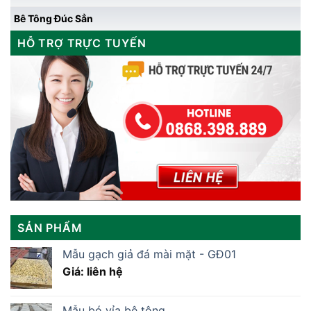
Bê Tông Đúc Sẳn
HỖ TRỢ TRỰC TUYẾN
SẢN PHẨM
Mẫu gạch giả đá mài mặt - GĐ01
Giá: liên hệ
Mẫu bó vỉa bê tông