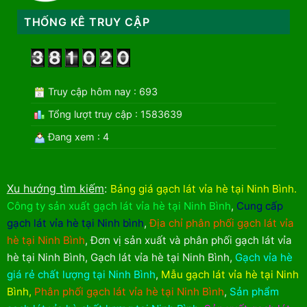
THỐNG KÊ TRUY CẬP
Truy cập hôm nay : 693
Tổng lượt truy cập : 1583639
Đang xem : 4
Xu hướng tìm kiếm
:
Bảng giá gạch lát vỉa hè tại Ninh Bình
.
Công ty sản xuất gạch lát vỉa hè tại Ninh Bình
,
Cung cấp
gạch lát vỉa hè tại Ninh bình
,
Địa chỉ phân phối gạch lát vỉa
hè tại Ninh Bình
,
Đơn vị sản xuất và phân phối gạch lát vỉa
hè tại Ninh Bình
,
Gạch lát vỉa hè tại Ninh Bình
,
Gạch vỉa hè
giá rẻ chất lượng tại Ninh Bình
,
Mẫu gạch lát vỉa hè tại Ninh
Bình
,
Phân phối gạch lát vỉa hè tại Ninh Bình
,
Sản phẩm