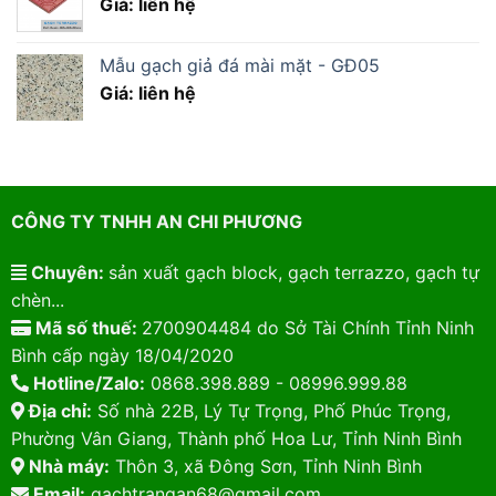
Giá: liên hệ
Mẫu gạch giả đá mài mặt - GĐ05
Giá: liên hệ
CÔNG TY TNHH AN CHI PHƯƠNG
Chuyên:
sản xuất gạch block, gạch terrazzo, gạch tự
chèn...
Mã số thuế:
2700904484 do Sở Tài Chính Tỉnh Ninh
Bình cấp ngày 18/04/2020
Hotline/Zalo:
0868.398.889 - 08996.999.88
Địa chỉ:
Số nhà 22B, Lý Tự Trọng, Phố Phúc Trọng,
Phường Vân Giang, Thành phố Hoa Lư, Tỉnh Ninh Bình
Nhà máy:
Thôn 3, xã Đông Sơn, Tỉnh Ninh Bình
Email:
gachtrangan68@gmail.com