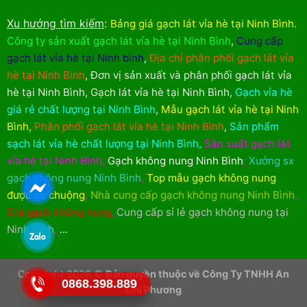
Xu hướng tìm kiếm
:
Bảng giá gạch lát vỉa hè tại Ninh Bình
.
Công ty sản xuất gạch lát vỉa hè tại Ninh Bình
,
Cung cấp
gạch lát vỉa hè tại Ninh bình
,
Địa chỉ phân phối gạch lát vỉa
hè tại Ninh Bình
,
Đơn vị sản xuất và phân phối gạch lát vỉa
hè tại Ninh Bình
,
Gạch lát vỉa hè tại Ninh Bình
,
Gạch vỉa hè
giá rẻ chất lượng tại Ninh Bình
,
Mẫu gạch lát vỉa hè tại Ninh
Bình
,
Phân phối gạch lát vỉa hè tại Ninh Bình
,
Sản phẩm
sạch lát vỉa hè chất lượng tại Ninh Bình
,
Sản xuất gạch lát
vỉa hè tại Ninh Bình
,
Gạch không nung Ninh Bình
,
Xưởng sx
gạch không nung Ninh Bình
,
Top mẫu gạch không nung
được ưa chuộng
,
Nhà cung cấp gạch không nung Ninh Bình
,
Giá gạch không nung
,
Cung cấp sỉ lẻ gạch không nung tại
Ninh Bình
,
...
Copyright 2026 ©
Bản quyền thuộc về Công Ty TNHH An
0868.398.889
Chi Phương