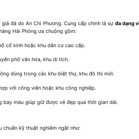
a
giả
đá
do
An
Chi
Phương. C
ung
cấp
chính
là
sự
đa
dạng
hàng
Hải
Phòng
ưa
chuộng
gồm:
hố
cổ
kính
hoặc
khu
dân
cư
cao
cấp.
uyến
phố
văn
hóa,
khu
di
tích.
ường
dùng
trong
các
khu
biệt
thự,
khu
đô
thị
mới.
hợp
với
công
viên
hoặc
khu
công
nghiệp.
ng
bay
màu
giúp
giữ
được
vẻ
đẹp
qua
thời
gian
dài.
êu
chuẩn
kỹ
thuật
nghiêm
ngặt
như: