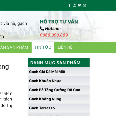
HỖ TRỢ TƯ VẤN
t vỉa hè, gạch
Hotline:
0868.398.889
nh
VẤN SẢN PHẨM
TIN TỨC
LIÊN HỆ
DANH MỤC SẢN PHẨM
òng
Gạch Giả Đá Mài Mặt
Gạch Khuôn Nhựa
Gạch Bê Tông Cường Độ Cao
m
ngày
ân
tách
Gạch Không Nung
ộ
đô
thị
Gạch Terrazzo