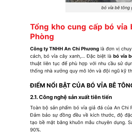
bó vỉa bê tông
Tổng kho cung cấp bó vỉa 
Phòng
Công
ty
TNHH
An
Chi
Phương
là
đơn
vị
chu
cách,
bó
vỉa
cây
xanh,… Đ
ặc
biệt
là
bó
vỉa
thuật
liên
tục
để
phù
hợp
với
nhu
cầu
sử
dụ
thống
nhà
xưởng
quy
mô
lớn
và
đội
ngũ
kỹ
t
ĐIỂM
NỔI
BẬT
CỦA
BÓ
VỈA
BÊ
TÔN
2.1.
Công
nghệ
sản
xuất
tiên
tiến
Toàn
bộ
sản
phẩm
bó
vỉa
giả
đá
của
An
Chi
Đ
ảm
bảo
sự
đồng
đều
về
kích
thước,
độ
đặ
tạo
bề
mặt
bằng
khuôn
mẫu
chuyên
dụng. S
90%.