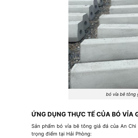
bó vỉa bê tông
ỨNG
DỤNG
THỰC
TẾ
CỦA
BÓ
VỈA
Sản
phẩm
bó
vỉa
bê
tông
giả
đá
của
An
Chi
trọng
điểm
tại
Hải
Phòng: