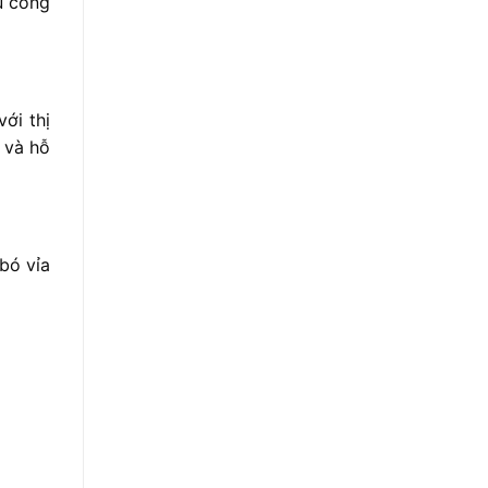
u
công
với
thị
u
và
hỗ
bó
vỉa