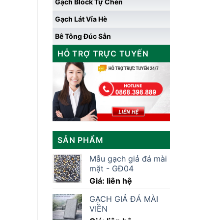
Gạch Block Tự Chèn
Gạch Lát Vỉa Hè
Bê Tông Đúc Sẳn
HỖ TRỢ TRỰC TUYẾN
SẢN PHẨM
Mẫu gạch giả đá mài
mặt - GĐ04
Giá: liên hệ
GẠCH GIẢ ĐÁ MÀI
VIỀN