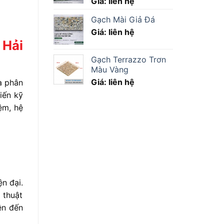
Giá: liên hệ
Gạch Mài Giả Đá
Giá: liên hệ
 Hải
Gạch Terrazzo Trơn
Màu Vàng
Giá: liên hệ
a
phân
tiến
kỹ
iệm,
hệ
iện
đại.
ỹ
thuật
ên
đến