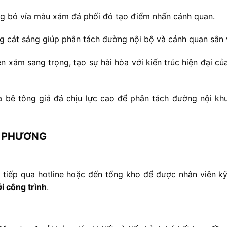
ng
bó
vỉa
màu
xám
đá
phối
đỏ
tạo
điểm
nhấn
cảnh
quan.
ng
cát
sáng
giúp
phân
tách
đường
nội
bộ
và
cảnh
quan
sân
en
xám
sang
trọng,
tạo
sự
hài
hòa
với
kiến
trúc
hiện
đại
củ
ỉa
bê
tông
giả
đá
chịu
lực
cao
để
phân
tách
đường
nội
kh
I
PHƯƠNG
c
tiếp
qua
hotline
hoặc
đến
tổng
kho
để
được
nhân
viên
k
ới
công
trình
.