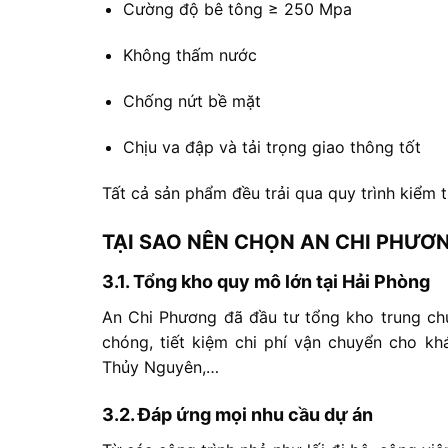
Cường
độ
bê
tông ≥
250
Mpa
Không
thấm
nước
Chống
nứt
bề
mặt
Chịu
va
đập
và
tải
trọng
giao
thông
tốt
Tất
cả
sản
phẩm
đều
trải
qua
quy
trình
kiểm
TẠI
SAO
NÊN
CHỌN
AN
CHI
PHƯƠ
3.1.
Tổng
kho
quy
mô
lớn
tại
Hải
Phòng
An
Chi
Phương
đã
đầu
tư
tổng
kho
trung
ch
chóng,
tiết
kiệm
chi
phí
vận
chuyển
cho
kh
Thủy
Nguyên,…
3.2.
Đáp
ứng
mọi
nhu
cầu
dự
án