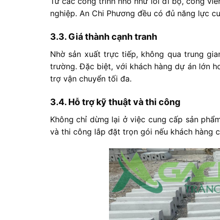
Từ
các
công
trình
nhỏ
như
lối
đi
bộ,
công
vi
nghiệp.
An
Chi
Phương
đều
có
đủ
năng
lực
c
3.3.
Giá
thành
cạnh
tranh
Nhờ
sản
xuất
trực
tiếp,
không
qua
trung
gia
trường.
Đặc
biệt,
với
khách
hàng
dự
án
lớn
h
trợ
vận
chuyển
tối
đa.
3.4.
Hỗ
trợ
kỹ
thuật
và
thi
công
Không
chỉ
dừng
lại
ở
việc
cung
cấp
sản
phẩ
và
thi
công
lắp
đặt
trọn
gói
nếu
khách
hàng