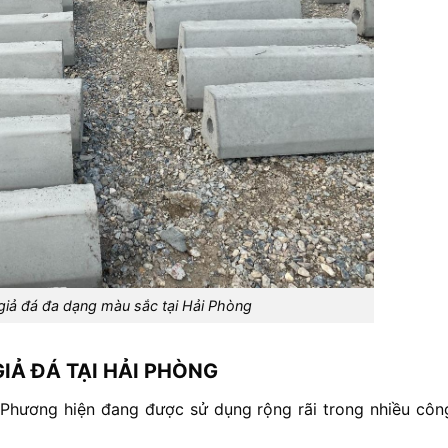
 giả đá đa dạng màu sắc tại Hải Phòng
GIẢ
ĐÁ
TẠI
HẢI
PHÒNG
Phương
hiện
đang
được
sử
dụng
rộng
rãi
trong
nhiều
cô