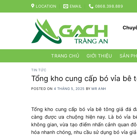
Skip
LOCATION
EMAIL
0868.398.889
to
content
Chuyê
TRANG CHỦ
GIỚI THIỆU
SẢN P
TIN TỨC
Tổng kho cung cấp bó vỉa bê 
POSTED ON
4 THÁNG 5, 2025
BY
MR ANH
Tổng kho cung cấp bó vỉa bê tông giả đá 
càng
được
ưa
chuộng
hiện
nay. L
à
bó
vỉa
b
không
gian,
vừa
tạo
điểm
nhấn
cảnh
quan
đ
hóa
nhanh
chóng,
nhu
cầu
sử
dụng
bó
vỉa
gi