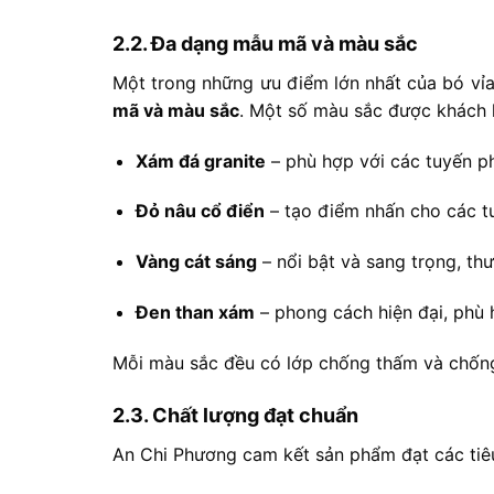
2.2.
Đa
dạng
mẫu
mã
và
màu
sắc
Một
trong
những
ưu
điểm
lớn
nhất
của
bó
vỉ
mã
và
màu
sắc
.
Một
số
màu
sắc
được
khách
Xám
đá
granite
–
phù
hợp
với
các
tuyến
p
Đỏ
nâu
cổ
điển
–
tạo
điểm
nhấn
cho
các
t
Vàng
cát
sáng
–
nổi
bật
và
sang
trọng,
th
Đen
than
xám
–
phong
cách
hiện
đại,
phù
Mỗi
màu
sắc
đều
có
lớp
chống
thấm
và
chố
2.3.
Chất
lượng
đạt
chuẩn
An
Chi
Phương
cam
kết
sản
phẩm
đạt
các
ti