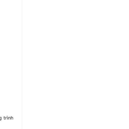
ng
trình