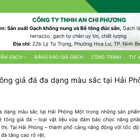
CÔNG TY TNHH AN CHI PHƯƠNG
n: Sản xuất Gạch không nung và Bê tông đúc sẳn,
Gạch lá
terrazzo, gạch tự chèn uy tín, chất lượng
Địa chỉ:
22b Lý Tự Trọng, Phường Hoa Lư, TP. Ninh Bì
HẨM GẠCH
BẢNG BÁO GIÁ GẠCH
CÔNG TRÌNH
TƯ 
tông giả đá đa dạng màu sắc tại Hải Ph
đa dạng màu sắc tại Hải Phòng Một
trong
những
sản
phẩ
ê
tông
giả
đá
–
loại
vật
liệu
vừa
đảm
bảo
chức
năng
ph
ô
thị.
Tại
Hải
Phòng –
thành
phố
cảng
năng
động
với
tốc
đ
ả
đá
tăng
cao
rõ
rệt.