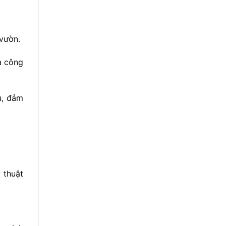
vườn.
a
công
u,
đảm
ỹ
thuật