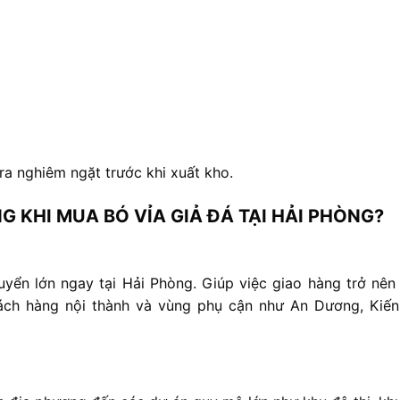
tra
nghiêm
ngặt
trước
khi
xuất
kho.
NG
KHI
MUA
BÓ
VỈA
GIẢ
ĐÁ
TẠI
HẢI
PHÒNG?
uyển
lớn
ngay
tại
Hải
Phòng.
G
iúp
việc
giao
hàng
trở
nê
ách
hàng
nội
thành
và
vùng
phụ
cận
như
An
Dương,
Kiế