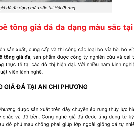
 giả đá đa dạng màu sắc tại Hải Phòng
bê tông giả đá đa dạng màu sắc tại
yên
sản
xuất,
cung
cấp
và
thi
công
các
loại
bó
vỉa
hè,
bó
vỉ
bê
tông
giả
đá
,
sản
phẩm
được
công
ty
nghiên
cứu
và
cải
ng
thực
tế
tại
các
đô
thị
hiện
đại.
Với
nhiều
năm
kinh
ngh
huật
viên
lành
nghề.
G
GIẢ
ĐÁ
TẠI
AN
CHI
PHƯƠNG
Phương
được
sản
xuất
trên
dây
chuyền
ép
rung
thủy
lực
h
c
chắc
và
độ
bền.
Công
nghệ
giả
đá
được
ứng
dụng
từ
k
au
đó
phủ
màu
chống
phai
giúp
lớp
ngoài
giống
đá
tự
nhi