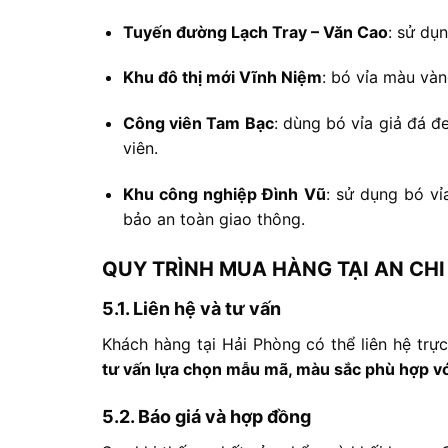
Tuyến
đường
Lạch
Tray –
Văn
Cao
:
sử
dụ
Khu
đô
thị
mới
Vĩnh
Niệm
:
bó
vỉa
màu
và
Công
viên
Tam
Bạc
:
dùng
bó
vỉa
giả
đá
đ
viên.
Khu
công
nghiệp
Đình
Vũ
:
sử
dụng
bó
v
bảo
an
toàn
giao
thông.
QUY
TRÌNH
MUA
HÀNG
TẠI
AN
CH
5.1.
Liên
hệ
và
tư
vấn
Khách
hàng
tại
Hải
Phòng
có
thể
liên
hệ
trự
tư
vấn
lựa
chọn
mẫu
mã,
màu
sắc
phù
hợp
v
5.2.
Báo
giá
và
hợp
đồng