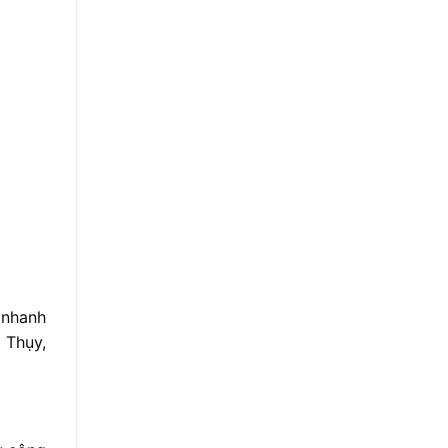
n
nhanh
n
Thụy,