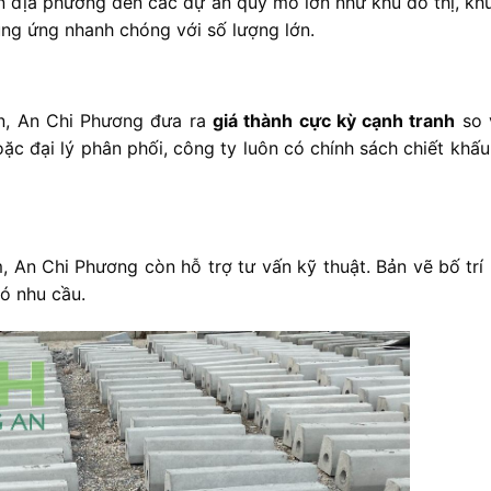
ên
địa
phương
đến
các
dự
án
quy
mô
lớn
như
khu
đô
thị,
kh
ung
ứng
nhanh
chóng
với
số
lượng
lớn.
n,
An
Chi
Phương
đưa
ra
giá
thành
cực
kỳ
cạnh
tranh
so
oặc
đại
lý
phân
phối,
công
ty
luôn
có
chính
sách
chiết
khấ
m,
An
Chi
Phương
còn
hỗ
trợ
tư
vấn
kỹ
thuật. B
ản
vẽ
bố
trí
có
nhu
cầu.