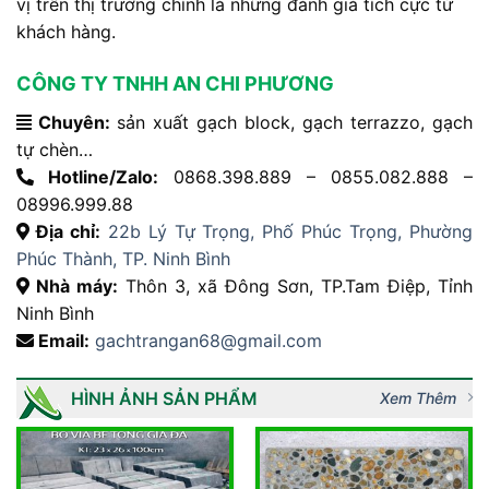
vị trên thị trường chính là những đánh giá tích cực từ
khách hàng.
CÔNG TY TNHH AN CHI PHƯƠNG
Chuyên:
sản xuất gạch block, gạch terrazzo, gạch
tự chèn…
Hotline/Zalo:
0868.398.889 – 0855.082.888 –
08996.999.88
Địa chỉ:
22b Lý Tự Trọng, Phố Phúc Trọng, Phường
Phúc Thành, TP. Ninh Bình
Nhà máy:
Thôn 3, xã Đông Sơn, TP.Tam Điệp, Tỉnh
Ninh Bình
Email:
gachtrangan68@gmail.com
HÌNH ẢNH SẢN PHẨM
Xem Thêm