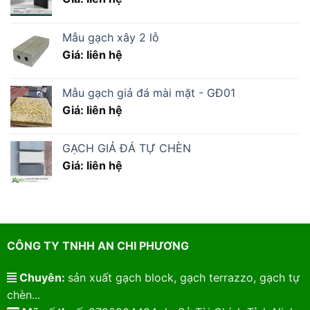
Mẫu gạch xây 2 lỗ
Giá: liên hệ
Mẫu gạch giả đá mài mặt - GĐ01
Giá: liên hệ
GẠCH GIẢ ĐÁ TỰ CHÈN
Giá: liên hệ
CÔNG TY TNHH AN CHI PHƯƠNG
Chuyên:
sản xuất gạch block, gạch terrazzo, gạch tự
chèn...