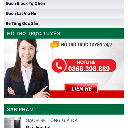
Gạch Block Tự Chèn
Gạch Lát Vỉa Hè
Bê Tông Đúc Sẳn
HỖ TRỢ TRỰC TUYẾN
SẢN PHẨM
GẠCH BÊ TÔNG GIẢ ĐÁ
Giá: liên hệ