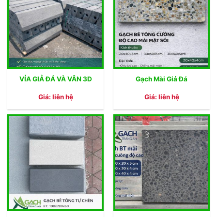
VỈA GIẢ ĐÁ VÀ VÂN 3D
Gạch Mài Giả Đá
Giá: liên hệ
Giá: liên hệ