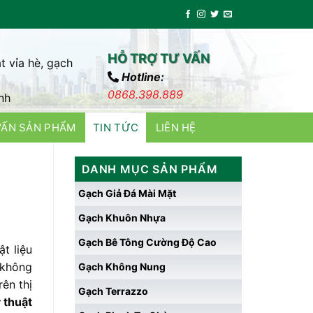
HỖ TRỢ TƯ VẤN
t vỉa hè, gạch
Hotline:
0868.398.889
nh
VẤN SẢN PHẨM
TIN TỨC
LIÊN HỆ
DANH MỤC SẢN PHẨM
Gạch Giả Đá Mài Mặt
Gạch Khuôn Nhựa
Gạch Bê Tông Cường Độ Cao
t liệu
 không
Gạch Không Nung
ên thị
Gạch Terrazzo
 thuật