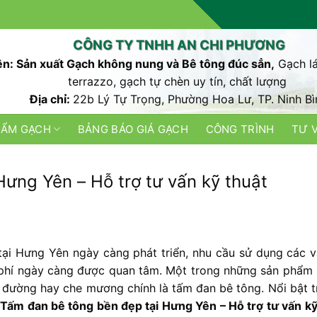
CÔNG TY TNHH AN CHI PHƯƠNG
n: Sản xuất Gạch không nung và Bê tông đúc sẳn,
Gạch lá
terrazzo, gạch tự chèn uy tín, chất lượng
Địa chỉ:
22b Lý Tự Trọng, Phường Hoa Lư, TP. Ninh Bì
HẨM GẠCH
BẢNG BÁO GIÁ GẠCH
CÔNG TRÌNH
TƯ 
ưng Yên – Hỗ trợ tư vấn kỹ thuật
tại Hưng Yên ngày càng phát triển, nhu cầu sử dụng các vậ
i phí ngày càng được quan tâm. Một trong những sản phẩm
ót đường hay che mương chính là tấm đan bê tông. Nổi bật tr
 đan bê tông bền đẹp tại Hưng Yên – Hỗ trợ tư vấn kỹ