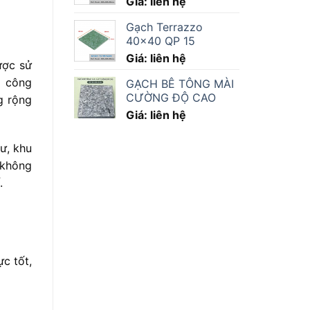
Giá: liên hệ
Gạch Terrazzo
40×40 QP 15
Giá: liên hệ
ược sử
à công
GẠCH BÊ TÔNG MÀI
CƯỜNG ĐỘ CAO
g rộng
Giá: liên hệ
ư, khu
không
.
c tốt,