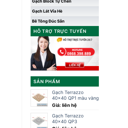
Gạch Block Tự Chèn
Gạch Lát Vỉa Hè
Bê Tông Đúc Sẳn
HỖ TRỢ TRỰC TUYẾN
SẢN PHẨM
Gạch Terrazzo
40×40 QP1 màu vàng
Giá: liên hệ
Gạch Terrazzo
40×40 QP3