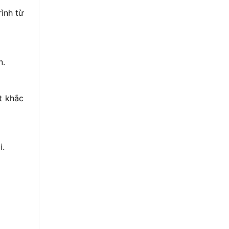
ình từ
n.
t khắc
i.