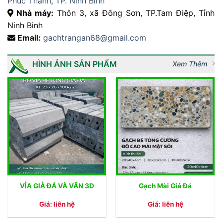
Phúc Thành, TP. Ninh Bình
Nhà máy:
Thôn 3, xã Đông Sơn, TP.Tam Điệp, Tỉnh
Ninh Bình
Email:
gachtrangan68@gmail.com
HÌNH ẢNH SẢN PHẨM
Xem Thêm
VỈA GIẢ ĐÁ VÀ VÂN 3D
Gạch Mài Giả Đá
Giá: liên hệ
Giá: liên hệ