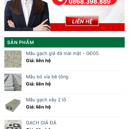
SẢN PHẨM
Mẫu gạch giả đá mài mặt - GĐ05
Giá: liên hệ
Mẫu bó vỉa bê tông
Giá: liên hệ
Mẫu gạch xây 2 lỗ
Giá: liên hệ
GẠCH GIẢ ĐÁ