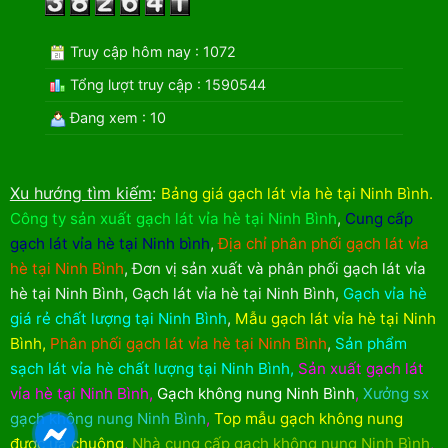
Truy cập hôm nay : 1072
Tổng lượt truy cập : 1590544
Đang xem : 10
Xu hướng tìm kiếm
:
Bảng giá gạch lát vỉa hè tại Ninh Bình
.
Công ty sản xuất gạch lát vỉa hè tại Ninh Bình
,
Cung cấp
gạch lát vỉa hè tại Ninh bình
,
Địa chỉ phân phối gạch lát vỉa
hè tại Ninh Bình
,
Đơn vị sản xuất và phân phối gạch lát vỉa
hè tại Ninh Bình
,
Gạch lát vỉa hè tại Ninh Bình
,
Gạch vỉa hè
giá rẻ chất lượng tại Ninh Bình
,
Mẫu gạch lát vỉa hè tại Ninh
Bình
,
Phân phối gạch lát vỉa hè tại Ninh Bình
,
Sản phẩm
sạch lát vỉa hè chất lượng tại Ninh Bình
,
Sản xuất gạch lát
vỉa hè tại Ninh Bình
,
Gạch không nung Ninh Bình
,
Xưởng sx
gạch không nung Ninh Bình
,
Top mẫu gạch không nung
được ưa chuộng
,
Nhà cung cấp gạch không nung Ninh Bình
,