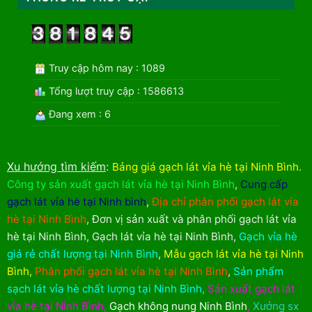
Truy cập hôm nay : 1089
Tổng lượt truy cập : 1586613
Đang xem : 6
Xu hướng tìm kiếm
:
Bảng giá gạch lát vỉa hè tại Ninh Bình
.
Công ty sản xuất gạch lát vỉa hè tại Ninh Bình
,
Cung cấp
gạch lát vỉa hè tại Ninh bình
,
Địa chỉ phân phối gạch lát vỉa
hè tại Ninh Bình
,
Đơn vị sản xuất và phân phối gạch lát vỉa
hè tại Ninh Bình
,
Gạch lát vỉa hè tại Ninh Bình
,
Gạch vỉa hè
giá rẻ chất lượng tại Ninh Bình
,
Mẫu gạch lát vỉa hè tại Ninh
Bình
,
Phân phối gạch lát vỉa hè tại Ninh Bình
,
Sản phẩm
sạch lát vỉa hè chất lượng tại Ninh Bình
,
Sản xuất gạch lát
vỉa hè tại Ninh Bình
,
Gạch không nung Ninh Bình
,
Xưởng sx