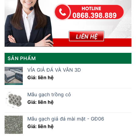
SẢN PHẨM
VỈA GIẢ ĐÁ VÀ VÂN 3D
Giá: liên hệ
Mẫu gạch trồng cỏ
Giá: liên hệ
Mẫu gạch giả đá mài mặt - GĐ06
Giá: liên hệ