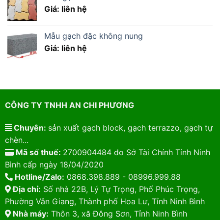
Giá: liên hệ
Mẫu gạch đặc không nung
Giá: liên hệ
CÔNG TY TNHH AN CHI PHƯƠNG
Chuyên:
sản xuất gạch block, gạch terrazzo, gạch tự
chèn...
Mã số thuế:
2700904484 do Sở Tài Chính Tỉnh Ninh
Bình cấp ngày 18/04/2020
Hotline/Zalo:
0868.398.889 - 08996.999.88
Địa chỉ:
Số nhà 22B, Lý Tự Trọng, Phố Phúc Trọng,
Phường Vân Giang, Thành phố Hoa Lư, Tỉnh Ninh Bình
Nhà máy:
Thôn 3, xã Đông Sơn, Tỉnh Ninh Bình