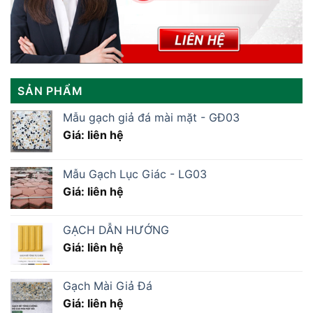
SẢN PHẨM
Mẫu gạch giả đá mài mặt - GĐ03
Giá: liên hệ
Mẫu Gạch Lục Giác - LG03
Giá: liên hệ
GẠCH DẪN HƯỚNG
Giá: liên hệ
Gạch Mài Giả Đá
Giá: liên hệ