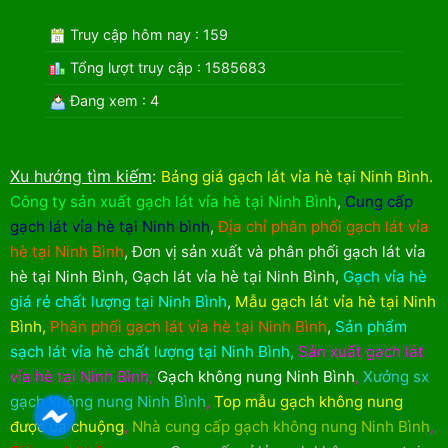
Truy cập hôm nay : 159
Tổng lượt truy cập : 1585683
Đang xem : 4
Xu hướng tìm kiếm
:
Bảng giá gạch lát vỉa hè tại Ninh Bình
.
Công ty sản xuất gạch lát vỉa hè tại Ninh Bình
,
Cung cấp
gạch lát vỉa hè tại Ninh bình
,
Địa chỉ phân phối gạch lát vỉa
hè tại Ninh Bình
,
Đơn vị sản xuất và phân phối gạch lát vỉa
hè tại Ninh Bình
,
Gạch lát vỉa hè tại Ninh Bình
,
Gạch vỉa hè
giá rẻ chất lượng tại Ninh Bình
,
Mẫu gạch lát vỉa hè tại Ninh
Bình
,
Phân phối gạch lát vỉa hè tại Ninh Bình
,
Sản phẩm
sạch lát vỉa hè chất lượng tại Ninh Bình
,
Sản xuất gạch lát
vỉa hè tại Ninh Bình
,
Gạch không nung Ninh Bình
,
Xưởng sx
gạch không nung Ninh Bình
,
Top mẫu gạch không nung
được ưa chuộng
,
Nhà cung cấp gạch không nung Ninh Bình
,