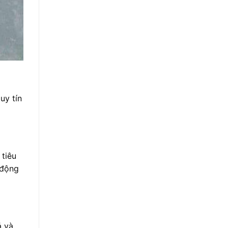
uy tín
 tiêu
 động
ả và