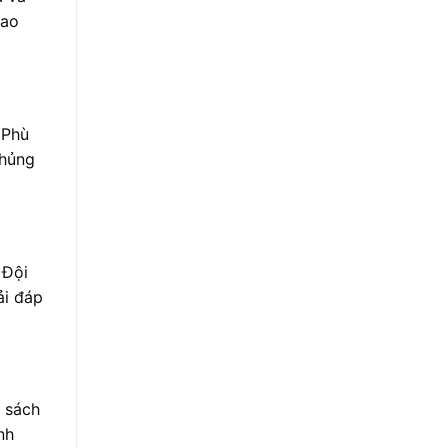
cao
 Phù
chủng
 Đội
ải đáp
 sách
nh