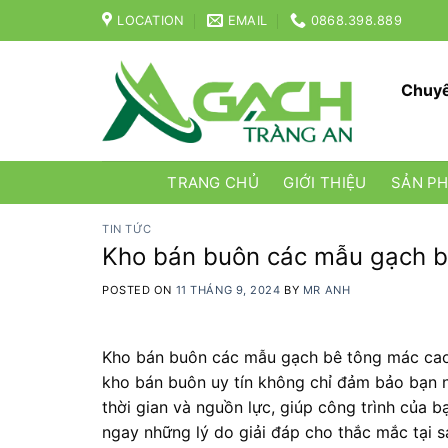
Skip
LOCATION
EMAIL
0868.398.889
to
content
Chuyê
TRANG CHỦ
GIỚI THIỆU
SẢN P
TIN TỨC
Kho bán buôn các mẫu gạch b
POSTED ON
11 THÁNG 9, 2024
BY
MR ANH
Kho bán buôn các mẫu gạch bê tông mác cao
kho bán buôn uy tín không chỉ đảm bảo bạn n
thời gian và nguồn lực, giúp công trình của
ngay những lý do giải đáp cho thắc mắc tại 