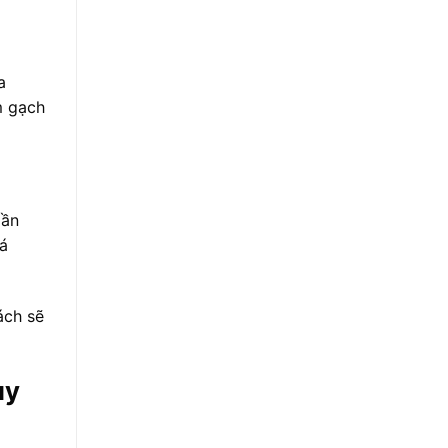
a
m gạch
lần
uá
ách sẽ
uy