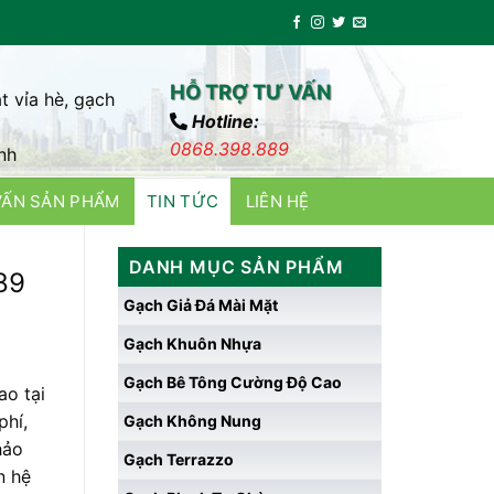
HỖ TRỢ TƯ VẤN
t vỉa hè, gạch
Hotline:
0868.398.889
nh
VẤN SẢN PHẨM
TIN TỨC
LIÊN HỆ
DANH MỤC SẢN PHẨM
89
Gạch Giả Đá Mài Mặt
Gạch Khuôn Nhựa
Gạch Bê Tông Cường Độ Cao
o tại
phí,
Gạch Không Nung
hảo
Gạch Terrazzo
n hệ