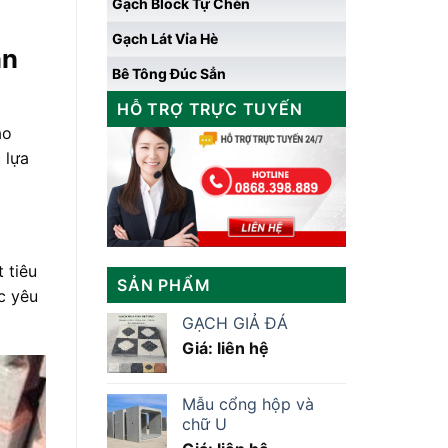
Gạch Block Tự Chèn
Gạch Lát Vỉa Hè
án
Bê Tông Đúc Sẳn
HỖ TRỢ TRỰC TUYẾN
ảo
 lựa
 tiêu
SẢN PHẨM
c yêu
GẠCH GIẢ ĐÁ
Giá: liên hệ
Mẫu cổng hộp và
chữ U