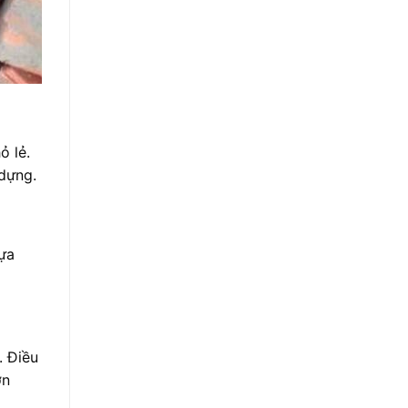
ỏ lẻ.
 dựng.
ựa
. Điều
ớn