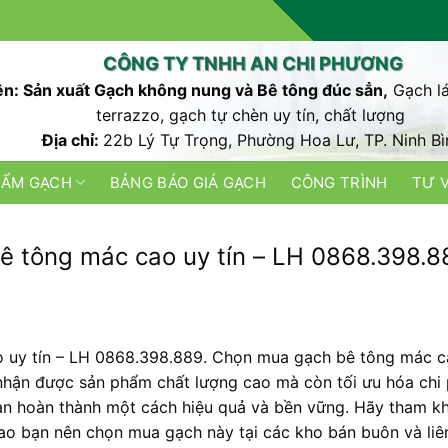
CÔNG TY TNHH AN CHI PHƯƠNG
n: Sản xuất Gạch không nung và Bê tông đúc sẳn,
Gạch lá
terrazzo, gạch tự chèn uy tín, chất lượng
Địa chỉ:
22b Lý Tự Trọng, Phường Hoa Lư, TP. Ninh Bì
HẨM GẠCH
BẢNG BÁO GIÁ GẠCH
CÔNG TRÌNH
TƯ 
ê tông mác cao uy tín – LH 0868.398.8
 uy tín – LH 0868.398.889. Chọn mua gạch bê tông mác ca
hận được sản phẩm chất lượng cao mà còn tối ưu hóa chi 
 bạn hoàn thành một cách hiệu quả và bền vững. Hãy tham k
sao bạn nên chọn mua gạch này tại các kho bán buôn và liê