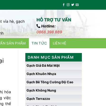
HỖ TRỢ TƯ VẤN
t vỉa hè, gạch
Hotline:
0868.398.889
nh
VẤN SẢN PHẨM
TIN TỨC
LIÊN HỆ
DANH MỤC SẢN PHẨM
ại
Gạch Giả Đá Mài Mặt
Gạch Khuôn Nhựa
Gạch Bê Tông Cường Độ Cao
Gạch Không Nung
hị hóa
g việc
Gạch Terrazzo
ng thể