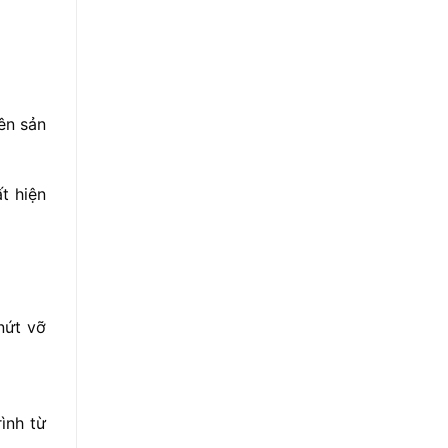
ên sản
t hiện
nứt vỡ
ình từ