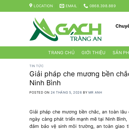
Skip
LOCATION
EMAIL
0868.398.889
to
content
Chuyê
TRANG CHỦ
GIỚI THIỆU
SẢN P
TIN TỨC
Giải pháp che mương bền chắc,
Ninh Bình
POSTED ON
24 THÁNG 5, 2026
BY
MR ANH
Giải pháp che mương bền chắc, an toàn lâu d
ngày càng phát triển mạnh mẽ tại Ninh Bình,
đảm bảo vệ sinh môi trường, an toàn giao 