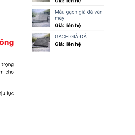
Giá: liên hệ
Mẫu gạch giả đá vân
mây
Giá: liên hệ
GẠCH GIẢ ĐÁ
tông
Giá: liên hệ
 trọng
ểm cho
ịu lực