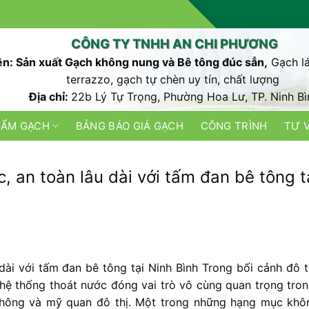
CÔNG TY TNHH AN CHI PHƯƠNG
n: Sản xuất Gạch không nung và Bê tông đúc sẳn,
Gạch lá
terrazzo, gạch tự chèn uy tín, chất lượng
Địa chỉ:
22b Lý Tự Trọng, Phường Hoa Lư, TP. Ninh Bì
HẨM GẠCH
BẢNG BÁO GIÁ GẠCH
CÔNG TRÌNH
TƯ 
 an toàn lâu dài với tấm đan bê tông t
ài với tấm đan bê tông tại Ninh Bình Trong bối cảnh đô t
 hệ thống thoát nước đóng vai trò vô cùng quan trọng tron
thông và mỹ quan đô thị. Một trong những hạng mục khô