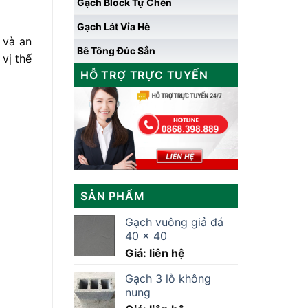
Gạch Block Tự Chèn
Gạch Lát Vỉa Hè
 và an
Bê Tông Đúc Sẳn
vị thế
HỖ TRỢ TRỰC TUYẾN
SẢN PHẨM
Gạch vuông giả đá
40 x 40
Giá: liên hệ
Gạch 3 lỗ không
nung