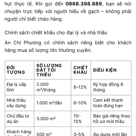
hụt thực tế. Khi gọi đến
0868.398.889
, bạn sẽ nói
chuyện trực tiếp với người hiểu về gạch – không phải
người chỉ biết chào hàng.
Chính sách chiết khấu cho đại lý và nhà thầu
An Chi Phương có chính sách riêng biệt cho khách
hàng mua số lượng lớn thường xuyên:
SỐ LƯỢNG
ĐỐI
CHIẾT
ĐẶT TỐI
ĐIỀU KIỆN
TƯỢNG
KHẤU
THIỂU
Đại lý cấp
2.000
Ký hợp đồng 6
8–12%
tỉnh
m²/tháng
tháng
Nhà thầu
Cam kết thanh
1.000 m²/lần
6–10%
xây dựng
toán đúng hạn
Chủ đầu tư
10–
Báo giá riêng theo
3.000 m²
dự án
15%
hồ sơ mời thầu
Khách hàng
500 m²
3–5%
Áp dụng một lần