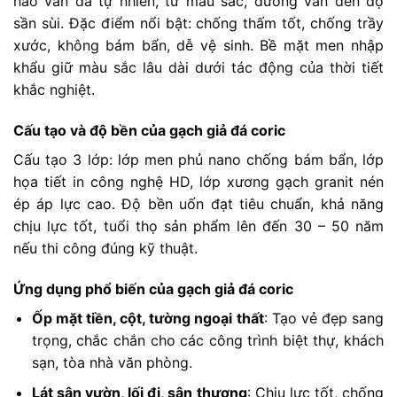
hảo vân đá tự nhiên, từ màu sắc, đường vân đến độ
sần sùi. Đặc điểm nổi bật: chống thấm tốt, chống trầy
xước, không bám bẩn, dễ vệ sinh. Bề mặt men nhập
khẩu giữ màu sắc lâu dài dưới tác động của thời tiết
khắc nghiệt.
Cấu tạo và độ bền của gạch giả đá coric
Cấu tạo 3 lớp: lớp men phủ nano chống bám bẩn, lớp
họa tiết in công nghệ HD, lớp xương gạch granit nén
ép áp lực cao. Độ bền uốn đạt tiêu chuẩn, khả năng
chịu lực tốt, tuổi thọ sản phẩm lên đến 30 – 50 năm
nếu thi công đúng kỹ thuật.
Ứng dụng phổ biến của gạch giả đá coric
Ốp mặt tiền, cột, tường ngoại thất
: Tạo vẻ đẹp sang
trọng, chắc chắn cho các công trình biệt thự, khách
sạn, tòa nhà văn phòng.
Lát sân vườn, lối đi, sân thượng
: Chịu lực tốt, chống