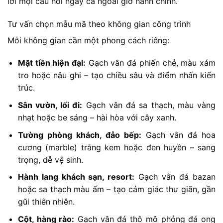
lời mọi câu hỏi ngay cả ngoài giờ hành chính.
Tư vấn chọn mẫu mã theo không gian công trình
Mỗi không gian cần một phong cách riêng:
Mặt tiền hiện đại:
Gạch vân đá phiến chẻ, màu xám
tro hoặc nâu ghi – tạo chiều sâu và điểm nhấn kiến
trúc.
Sân vườn, lối đi:
Gạch vân đá sa thạch, màu vàng
nhạt hoặc be sáng – hài hòa với cây xanh.
Tường phòng khách, đảo bếp:
Gạch vân đá hoa
cương (marble) trắng kem hoặc đen huyền – sang
trọng, dễ vệ sinh.
Hành lang khách sạn, resort:
Gạch vân đá bazan
hoặc sa thạch màu ấm – tạo cảm giác thư giãn, gần
gũi thiên nhiên.
Cột, hàng rào:
Gạch vân đá thô mô phỏng đá ong