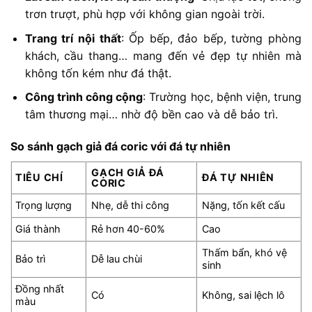
trơn trượt, phù hợp với không gian ngoài trời.
Trang trí nội thất
: Ốp bếp, đảo bếp, tường phòng
khách, cầu thang… mang đến vẻ đẹp tự nhiên mà
không tốn kém như đá thật.
Công trình công cộng
: Trường học, bệnh viện, trung
tâm thương mại… nhờ độ bền cao và dễ bảo trì.
So sánh gạch giả đá coric với đá tự nhiên
GẠCH GIẢ ĐÁ
TIÊU CHÍ
ĐÁ TỰ NHIÊN
CORIC
Trọng lượng
Nhẹ, dễ thi công
Nặng, tốn kết cấu
Giá thành
Rẻ hơn 40-60%
Cao
Thấm bẩn, khó vệ
Bảo trì
Dễ lau chùi
sinh
Đồng nhất
Có
Không, sai lệch lô
màu