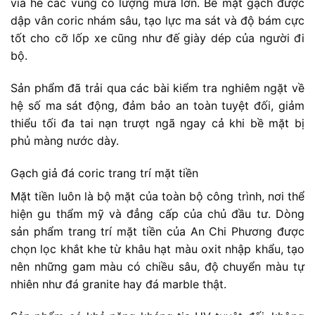
vỉa hè các vùng có lượng mưa lớn. Bề mặt gạch được
dập vân coric nhám sâu, tạo lực ma sát và độ bám cực
tốt cho cỡ lốp xe cũng như đế giày dép của người đi
bộ.
Sản phẩm đã trải qua các bài kiểm tra nghiêm ngặt về
hệ số ma sát động, đảm bảo an toàn tuyệt đối, giảm
thiểu tối đa tai nạn trượt ngã ngay cả khi bề mặt bị
phủ màng nước dày.
Gạch giả đá coric trang trí mặt tiền
Mặt tiền luôn là bộ mặt của toàn bộ công trình, nơi thể
hiện gu thẩm mỹ và đẳng cấp của chủ đầu tư. Dòng
sản phẩm trang trí mặt tiền của An Chi Phương được
chọn lọc khắt khe từ khâu hạt màu oxit nhập khẩu, tạo
nên những gam màu có chiều sâu, độ chuyển màu tự
nhiên như đá granite hay đá marble thật.