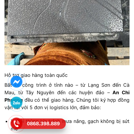
Hỗ trợ giao hàng toàn quốc
Bất kể công trình ở tỉnh nào – từ Lạng Sơn đến Cà
Mau, từ Tây Nguyên đến các huyện đảo –
An Chi
Phương
đều có thể giao hàng. Chúng tôi ký hợp đồng
vận tải với 5 đơn vị logistics lớn, đảm bảo:
Xe tải thùng kín tránh mưa nắng, gạch không bị sứt
0868.398.889
mẻ