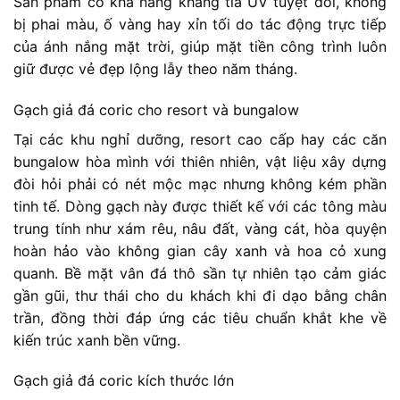
Sản phẩm có khả năng kháng tia UV tuyệt đối, không
bị phai màu, ố vàng hay xỉn tối do tác động trực tiếp
của ánh nắng mặt trời, giúp mặt tiền công trình luôn
giữ được vẻ đẹp lộng lẫy theo năm tháng.
Gạch giả đá coric cho resort và bungalow
Tại các khu nghỉ dưỡng, resort cao cấp hay các căn
bungalow hòa mình với thiên nhiên, vật liệu xây dựng
đòi hỏi phải có nét mộc mạc nhưng không kém phần
tinh tế. Dòng gạch này được thiết kế với các tông màu
trung tính như xám rêu, nâu đất, vàng cát, hòa quyện
hoàn hảo vào không gian cây xanh và hoa cỏ xung
quanh. Bề mặt vân đá thô sần tự nhiên tạo cảm giác
gần gũi, thư thái cho du khách khi đi dạo bằng chân
trần, đồng thời đáp ứng các tiêu chuẩn khắt khe về
kiến trúc xanh bền vững.
Gạch giả đá coric kích thước lớn