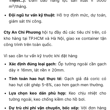
Thịnh…):
Đảm bảo năng lực sản xuất ≥ 5000
m²/tháng.
Đội ngũ tư vấn kỹ thuật:
Hỗ trợ định mức, dự toán,
giám sát thi công.
Cty An Chi Phương
hội tụ đầy đủ các tiêu chí trên, có
kho hàng tại TP.HCM và Hà Nội, giao xe container tận
công trình trên toàn quốc.
Vì sao cần tư vấn kỹ trước khi đặt hàng
Xác định đúng loại gạch:
Ốp tường ngoài cần gạch
dày ≥ 16mm, lát nền ≥ 20mm.
Tính toán hao hụt thực tế:
Gạch giả đá coric có
hao hụt cắt ghép 5–8%, cao hơn gạch men thường.
Lựa chọn keo dán phù hợp:
Keo chịu nhiệt cho
tường ngoài, keo chống kiềm cho hồ bơi.
Dự trù chi phí vận chuyển, bốc xếp:
Với đơn hàng