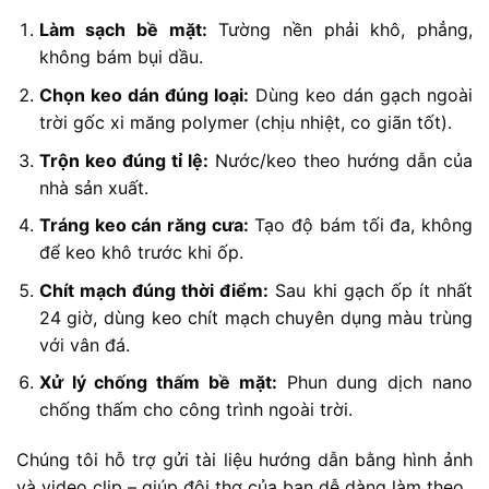
Làm sạch bề mặt:
Tường nền phải khô, phẳng,
không bám bụi dầu.
Chọn keo dán đúng loại:
Dùng keo dán gạch ngoài
trời gốc xi măng polymer (chịu nhiệt, co giãn tốt).
Trộn keo đúng tỉ lệ:
Nước/keo theo hướng dẫn của
nhà sản xuất.
Tráng keo cán răng cưa:
Tạo độ bám tối đa, không
để keo khô trước khi ốp.
Chít mạch đúng thời điểm:
Sau khi gạch ốp ít nhất
24 giờ, dùng keo chít mạch chuyên dụng màu trùng
với vân đá.
Xử lý chống thấm bề mặt:
Phun dung dịch nano
chống thấm cho công trình ngoài trời.
Chúng tôi hỗ trợ gửi tài liệu hướng dẫn bằng hình ảnh
và video clip – giúp đội thợ của bạn dễ dàng làm theo.