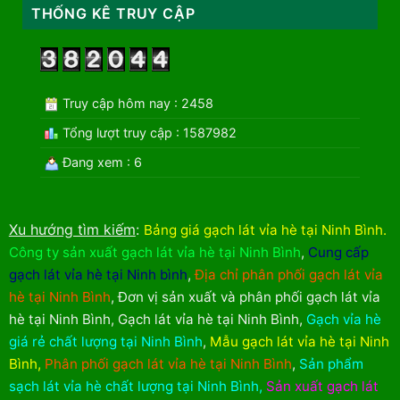
THỐNG KÊ TRUY CẬP
Truy cập hôm nay : 2458
Tổng lượt truy cập : 1587982
Đang xem : 6
Xu hướng tìm kiếm
:
Bảng giá gạch lát vỉa hè tại Ninh Bình
.
Công ty sản xuất gạch lát vỉa hè tại Ninh Bình
,
Cung cấp
gạch lát vỉa hè tại Ninh bình
,
Địa chỉ phân phối gạch lát vỉa
hè tại Ninh Bình
,
Đơn vị sản xuất và phân phối gạch lát vỉa
hè tại Ninh Bình
,
Gạch lát vỉa hè tại Ninh Bình
,
Gạch vỉa hè
giá rẻ chất lượng tại Ninh Bình
,
Mẫu gạch lát vỉa hè tại Ninh
Bình
,
Phân phối gạch lát vỉa hè tại Ninh Bình
,
Sản phẩm
sạch lát vỉa hè chất lượng tại Ninh Bình
,
Sản xuất gạch lát