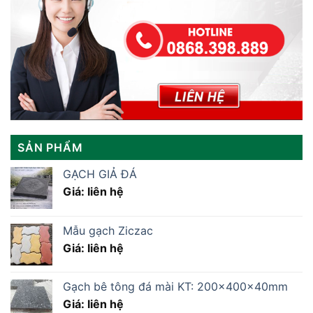
SẢN PHẨM
GẠCH GIẢ ĐÁ
Giá: liên hệ
Mẫu gạch Ziczac
Giá: liên hệ
Gạch bê tông đá mài KT: 200x400x40mm
Giá: liên hệ