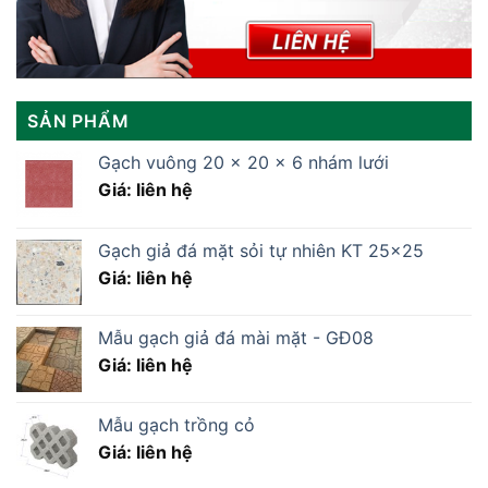
SẢN PHẨM
Gạch vuông 20 x 20 x 6 nhám lưới
Giá: liên hệ
Gạch giả đá mặt sỏi tự nhiên KT 25x25
Giá: liên hệ
Mẫu gạch giả đá mài mặt - GĐ08
Giá: liên hệ
Mẫu gạch trồng cỏ
Giá: liên hệ