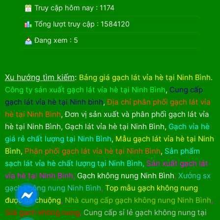
Truy cập hôm nay : 1174
Tổng lượt truy cập : 1584120
Đang xem : 5
Xu hướng tìm kiếm
:
Bảng giá gạch lát vỉa hè tại Ninh Bình
.
Công ty sản xuất gạch lát vỉa hè tại Ninh Bình
,
Cung cấp
gạch lát vỉa hè tại Ninh bình
,
Địa chỉ phân phối gạch lát vỉa
hè tại Ninh Bình
,
Đơn vị sản xuất và phân phối gạch lát vỉa
hè tại Ninh Bình
,
Gạch lát vỉa hè tại Ninh Bình
,
Gạch vỉa hè
giá rẻ chất lượng tại Ninh Bình
,
Mẫu gạch lát vỉa hè tại Ninh
Bình
,
Phân phối gạch lát vỉa hè tại Ninh Bình
,
Sản phẩm
sạch lát vỉa hè chất lượng tại Ninh Bình
,
Sản xuất gạch lát
vỉa hè tại Ninh Bình
,
Gạch không nung Ninh Bình
,
Xưởng sx
gạch không nung Ninh Bình
,
Top mẫu gạch không nung
được ưa chuộng
,
Nhà cung cấp gạch không nung Ninh Bình
,
Giá gạch không nung
,
Cung cấp sỉ lẻ gạch không nung tại