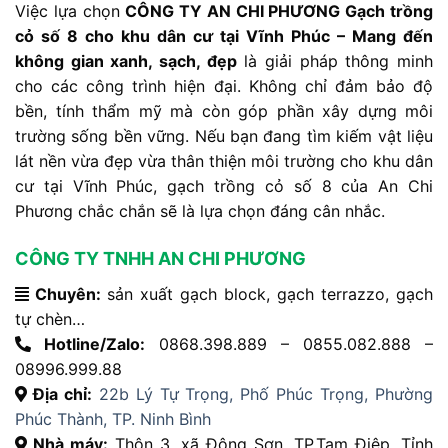
Việc lựa chọn
CÔNG TY AN CHI PHƯƠNG Gạch trồng
cỏ số 8 cho khu dân cư tại Vĩnh Phúc – Mang đến
không gian xanh, sạch, đẹp
là giải pháp thông minh
cho các công trình hiện đại. Không chỉ đảm bảo độ
bền, tính thẩm mỹ mà còn góp phần xây dựng môi
trường sống bền vững. Nếu bạn đang tìm kiếm vật liệu
lát nền vừa đẹp vừa thân thiện môi trường cho khu dân
cư tại Vĩnh Phúc, gạch trồng cỏ số 8 của An Chi
Phương chắc chắn sẽ là lựa chọn đáng cân nhắc.
CÔNG TY TNHH AN CHI PHƯƠNG
Chuyên:
sản xuất gạch block, gạch terrazzo, gạch
tự chèn…
Hotline/Zalo:
0868.398.889 – 0855.082.888 –
08996.999.88
Địa chỉ:
22b Lý Tự Trọng, Phố Phúc Trọng, Phường
Phúc Thành, TP. Ninh Bình
Nhà máy:
Thôn 3, xã Đông Sơn, TP.Tam Điệp, Tỉnh