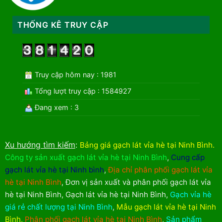
THỐNG KÊ TRUY CẬP
Truy cập hôm nay : 1981
Tổng lượt truy cập : 1584927
Đang xem : 3
Xu hướng tìm kiếm
:
Bảng giá gạch lát vỉa hè tại Ninh Bình
.
Công ty sản xuất gạch lát vỉa hè tại Ninh Bình
,
Cung cấp
gạch lát vỉa hè tại Ninh bình
,
Địa chỉ phân phối gạch lát vỉa
hè tại Ninh Bình
,
Đơn vị sản xuất và phân phối gạch lát vỉa
hè tại Ninh Bình
,
Gạch lát vỉa hè tại Ninh Bình
,
Gạch vỉa hè
giá rẻ chất lượng tại Ninh Bình
,
Mẫu gạch lát vỉa hè tại Ninh
Bình
,
Phân phối gạch lát vỉa hè tại Ninh Bình
,
Sản phẩm