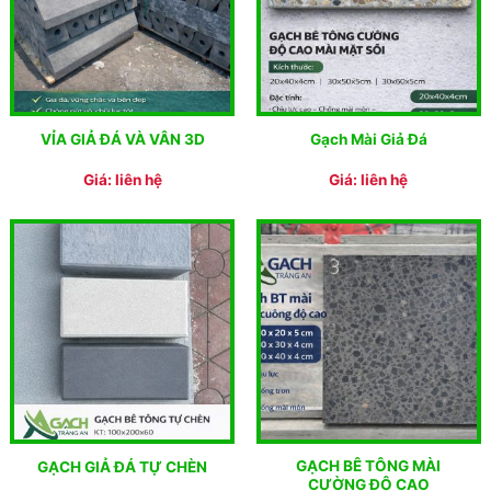
VỈA GIẢ ĐÁ VÀ VÂN 3D
Gạch Mài Giả Đá
Giá: liên hệ
Giá: liên hệ
GẠCH BÊ TÔNG MÀI
GẠCH GIẢ ĐÁ TỰ CHÈN
CƯỜNG ĐỘ CAO