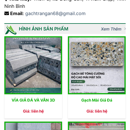
Ninh Bình
Email:
gachtrangan68@gmail.com
HÌNH ẢNH SẢN PHẨM
Xem Thêm
VỈA GIẢ ĐÁ VÀ VÂN 3D
Gạch Mài Giả Đá
Giá: liên hệ
Giá: liên hệ