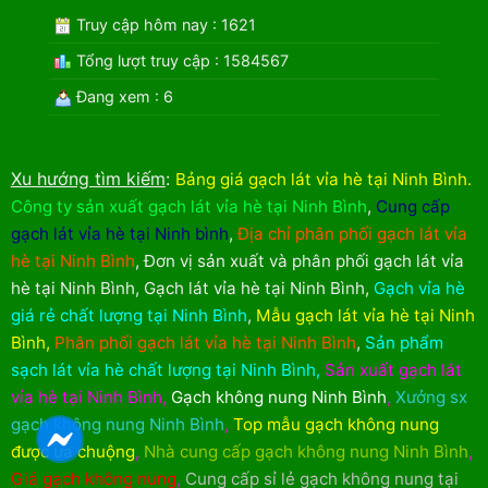
Truy cập hôm nay : 1621
Tổng lượt truy cập : 1584567
Đang xem : 6
Xu hướng tìm kiếm
:
Bảng giá gạch lát vỉa hè tại Ninh Bình
.
Công ty sản xuất gạch lát vỉa hè tại Ninh Bình
,
Cung cấp
gạch lát vỉa hè tại Ninh bình
,
Địa chỉ phân phối gạch lát vỉa
hè tại Ninh Bình
,
Đơn vị sản xuất và phân phối gạch lát vỉa
hè tại Ninh Bình
,
Gạch lát vỉa hè tại Ninh Bình
,
Gạch vỉa hè
giá rẻ chất lượng tại Ninh Bình
,
Mẫu gạch lát vỉa hè tại Ninh
Bình
,
Phân phối gạch lát vỉa hè tại Ninh Bình
,
Sản phẩm
sạch lát vỉa hè chất lượng tại Ninh Bình
,
Sản xuất gạch lát
vỉa hè tại Ninh Bình
,
Gạch không nung Ninh Bình
,
Xưởng sx
gạch không nung Ninh Bình
,
Top mẫu gạch không nung
được ưa chuộng
,
Nhà cung cấp gạch không nung Ninh Bình
,
Giá gạch không nung
,
Cung cấp sỉ lẻ gạch không nung tại