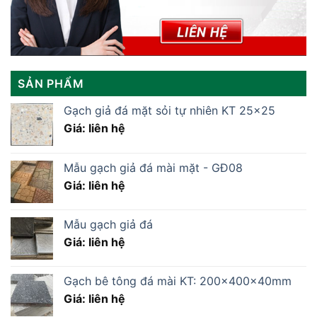
SẢN PHẨM
Gạch giả đá mặt sỏi tự nhiên KT 25x25
Giá: liên hệ
Mẫu gạch giả đá mài mặt - GĐ08
Giá: liên hệ
Mẫu gạch giả đá
Giá: liên hệ
Gạch bê tông đá mài KT: 200x400x40mm
Giá: liên hệ