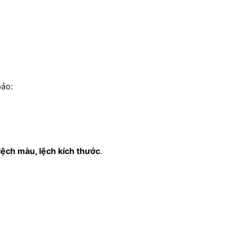
bảo:
lệch màu, lệch kích thước
.