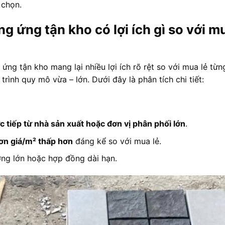
 chọn.
g ứng tận kho có lợi ích gì so với m
ng tận kho mang lại nhiều lợi ích rõ rệt so với mua lẻ từn
trình quy mô vừa – lớn. Dưới đây là phân tích chi tiết:
ực tiếp từ nhà sản xuất hoặc đơn vị phân phối lớn
.
ơn giá/m² thấp hơn
đáng kể so với mua lẻ.
ợng lớn hoặc hợp đồng dài hạn.