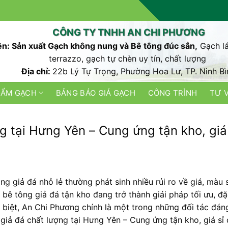
CÔNG TY TNHH AN CHI PHƯƠNG
n: Sản xuất Gạch không nung và Bê tông đúc sẳn,
Gạch lá
terrazzo, gạch tự chèn uy tín, chất lượng
Địa chỉ:
22b Lý Tự Trọng, Phường Hoa Lư, TP. Ninh Bì
HẨM GẠCH
BẢNG BÁO GIÁ GẠCH
CÔNG TRÌNH
TƯ 
g tại Hưng Yên – Cung ứng tận kho, giá
ng giả đá nhỏ lẻ thường phát sinh nhiều rủi ro về giá, màu 
 bê tông giả đá tận kho đang trở thành giải pháp tối ưu, đặ
 biệt, An Chi Phương chính là một trong những đối tác đáng
iả đá chất lượng tại Hưng Yên – Cung ứng tận kho, giá sỉ