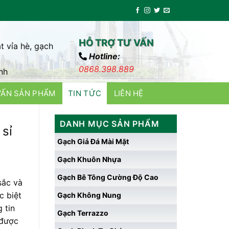
HỖ TRỢ TƯ VẤN
t vỉa hè, gạch
Hotline:
0868.398.889
nh
VẤN SẢN PHẨM
TIN TỨC
LIÊN HỆ
DANH MỤC SẢN PHẨM
 sỉ
Gạch Giả Đá Mài Mặt
Gạch Khuôn Nhựa
Gạch Bê Tông Cường Độ Cao
sắc và
c biệt
Gạch Không Nung
 tin
Gạch Terrazzo
 được