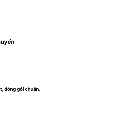
chuyển
et, đóng gói chuẩn
.