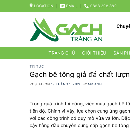
Skip
LOCATION
EMAIL
0868.398.889
to
content
Chuyê
TRANG CHỦ
GIỚI THIỆU
SẢN P
TIN TỨC
Gạch bê tông giả đá chất lượn
POSTED ON
19 THÁNG 1, 2026
BY
MR ANH
Trong quá trình thi công, việc mua gạch bê tô
tiến độ. Chính vì vậy, lựa chọn cung ứng gạch
với các công trình có quy mô vừa và lớn. Đặc
cậy hàng đầu chuyên cung cấp gạch bê tông g