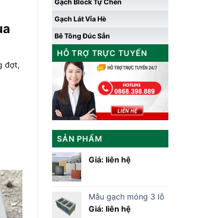
Gạch Block Tự Chèn
Gạch Lát Vỉa Hè
ua
Bê Tông Đúc Sẳn
HỖ TRỢ TRỰC TUYẾN
g đợt,
SẢN PHẨM
Giá: liên hệ
Mẫu gạch móng 3 lỗ
Giá: liên hệ